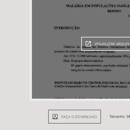
Área de Levantamento
VISUALIZAR ARQUI
Tamanho: 38
FAÇA O DOWNLOAD