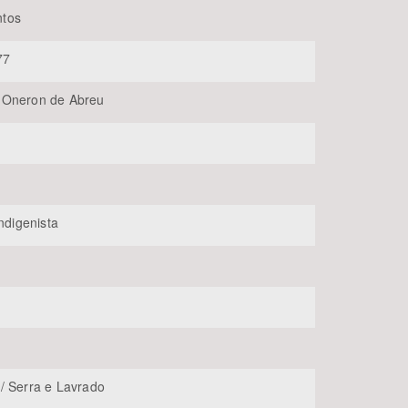
tos
77
 Oneron de Abreu
BUSCAR
Indigenista
/ Serra e Lavrado