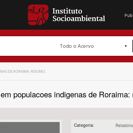
Pub
Todo o Acervo
NAS DE RORAIMA: RESUMO.
 em populacoes indigenas de Roraima:
Bioma / Bacia
Categoria:
Relatório
Subtema