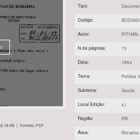
Tipo:
Documen
Codigo:
BCD000
Área Protegida
Autor:
PITHAN,
VO
N de páginas:
15
Data:
1994
Tema:
Política 
Subtema:
Saúde
Local Edição:
s.l.
Região:
RR
2.18 KB | Formato: PDF
Área:
Roraima 