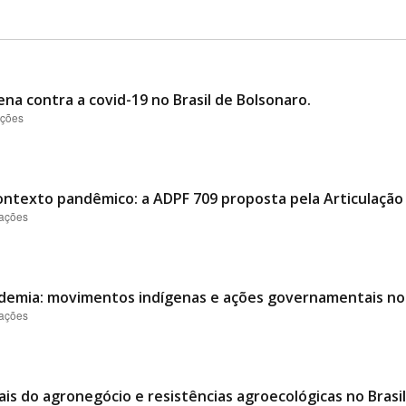
ena contra a covid-19 no Brasil de Bolsonaro.
ações
contexto pandêmico: a ADPF 709 proposta pela Articulação 
zações
emia: movimentos indígenas e ações governamentais no B
zações
is do agronegócio e resistências agroecológicas no Brasil