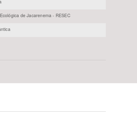
a
 Ecológica de Jacarenema - RESEC
ântica