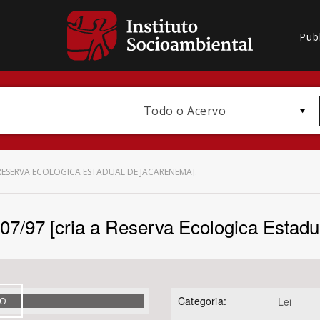
Pub
Todo o Acervo
A A RESERVA ECOLOGICA ESTADUAL DE JACARENEMA].
8/07/97 [cria a Reserva Ecologica Estad
Bioma / Bacia
Categoria:
VO
Lei
Subtema