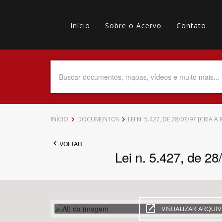
Pular
Main
para
o
Início
Sobre o Acervo
Contato
navigation
Menu
conteúdo
principal
secundário
Data do Documento
Até
INÍCIO
DOCUMENTOS
LEI N. 5.427, DE 28/07/97 [CRI
VOLTAR
Lei n. 5.427, de 2
Povo Indígena
VISUALIZAR ARQUI
Tema