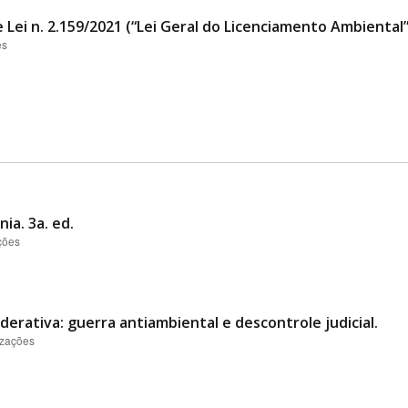
 Lei n. 2.159/2021 (“Lei Geral do Licenciamento Ambiental
es
ia. 3a. ed.
ções
derativa: guerra antiambiental e descontrole judicial.
izações