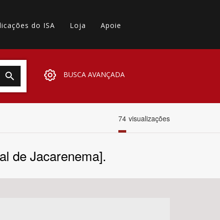
licações do ISA
Loja
Apoie
BUSCA AVANÇADA
74
visualizações
ual de Jacarenema].