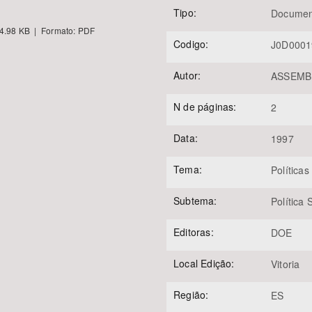
Tipo:
Documen
4.98 KB | Formato: PDF
Codigo:
J0D0001
Área Protegida
Autor:
ASSEMBL
N de páginas:
2
Data:
1997
Tema:
Políticas
Subtema:
Política
Editoras:
DOE
Local Edição:
Vitoria
Região:
ES