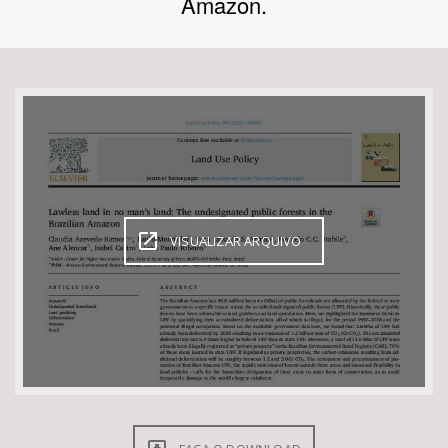
Amazon.
Bioma / Bacia
Tema
Subtema
Área de Levantamento
VISUALIZAR ARQUIVO
Área Protegida
BUSCAR