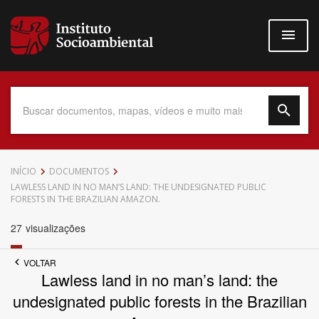
Pular
para
o
conteúdo
principal
Data do Documento
INÍCIO
DOCUMENTOS
LAWLESS LAND IN NO MAN’S LAND: THE UNDESIGNATED PUBLIC
FORESTS IN THE BRAZILIAN AMAZON.
27
visualizações
Até
VOLTAR
Lawless land in no man’s land: the
undesignated public forests in the Brazilian
Povo Indígena