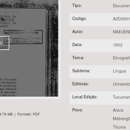
Tipo:
Documen
Codigo:
A2D000
Área Protegida
Autor:
NIMUEND
VO
Data:
1932
Tema:
Etnograf
Subtema:
Língua
Editoras:
Univers
Local Edição:
Tucuman
Povo:
Arara
8.79 MB | Formato: PDF
Mebengô
Ticuna