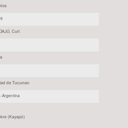
tos
19
AJÚ, Curt
ia
BUSCAR
idad de Tucuman
-Argentina
kre (Kayapó)