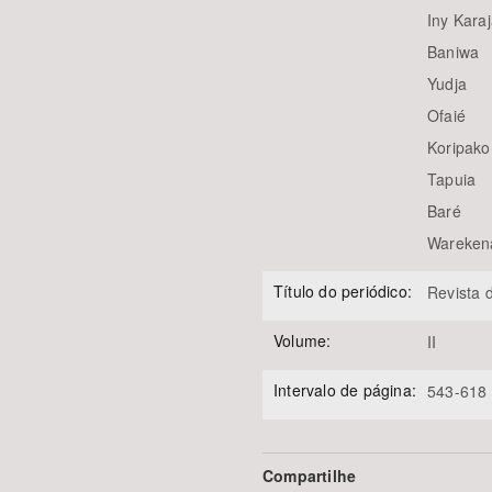
Iny Kara
Baniwa
Yudja
Ofaié
Koripako
Tapuia
Baré
Wareken
Título do periódico:
Revista d
Volume:
II
Intervalo de página:
543-618
Compartilhe