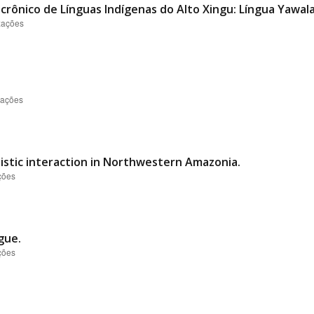
ônico de Línguas Indígenas do Alto Xingu: Língua Yawalap
izações
zações
uistic interaction in Northwestern Amazonia.
ções
gue.
ções