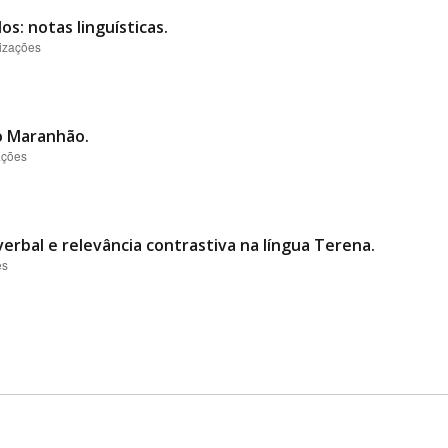
s: notas linguísticas.
lizações
do Maranhão.
ações
rbal e relevância contrastiva na língua Terena.
es