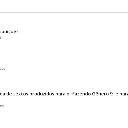
ibuições.
es
ções
ea de textos produzidos para o “Fazendo Gênero 9” e para 
ões