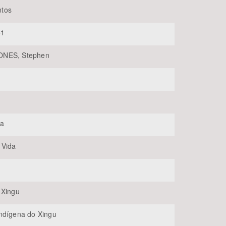
tos
51
NES, Stephen
BUSCAR
ia
 Vida
 Xingu
ndígena do Xingu