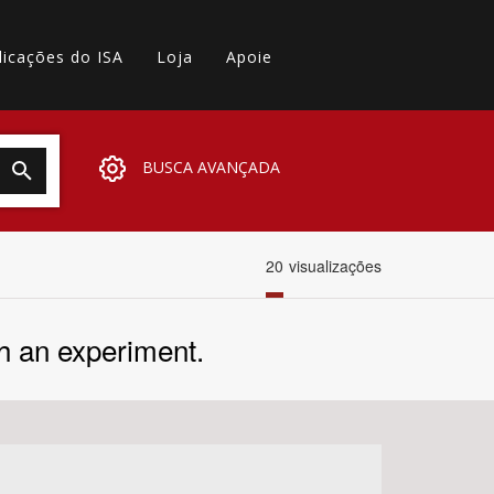
licações do ISA
Loja
Apoie
BUSCA AVANÇADA
20
visualizações
h an experiment.