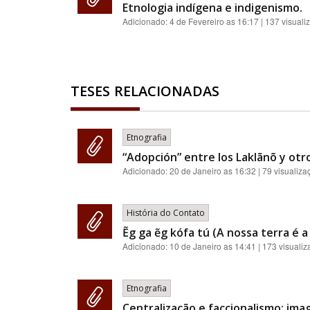
Etnologia indígena e indigenismo.
Adicionado:
4 de Fevereiro as 16:17
| 137 visuali
TESES RELACIONADAS
Etnografia
“Adopción” entre los Laklãnõ y otro
Adicionado:
20 de Janeiro as 16:32
| 79 visualiza
História do Contato
Ẽg ga ẽg kófa tú (A nossa terra é 
Adicionado:
10 de Janeiro as 14:41
| 173 visuali
Etnografia
Centralização e faccionalismo: imag