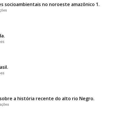
es socioambientais no noroeste amazônico 1.
ações
da.
ões
sil.
ões
obre a história recente do alto rio Negro.
zações