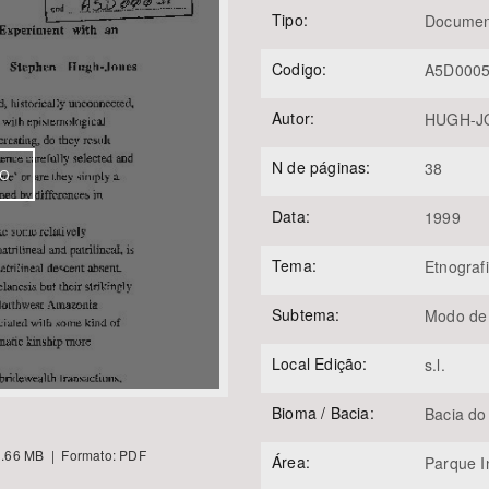
Tipo:
Documen
Codigo:
A5D000
Área Protegida
Autor:
HUGH-JO
N de páginas:
38
VO
Data:
1999
Tema:
Etnograf
Subtema:
Modo de
Local Edição:
s.l.
Bioma / Bacia:
Bacia do
.66 MB | Formato: PDF
Área:
Parque I