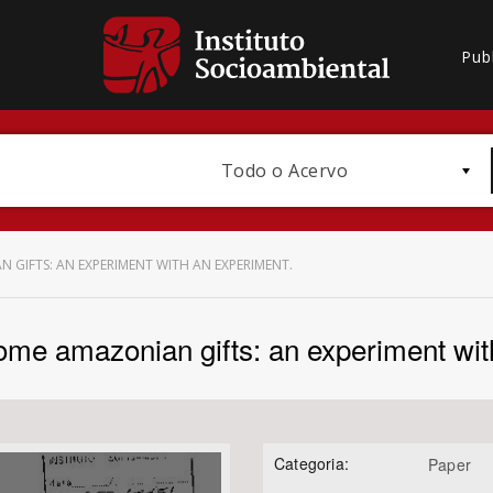
Pub
Todo o Acervo
 GIFTS: AN EXPERIMENT WITH AN EXPERIMENT.
ome amazonian gifts: an experiment wit
Bioma / Bacia
Categoria:
Paper
Subtema