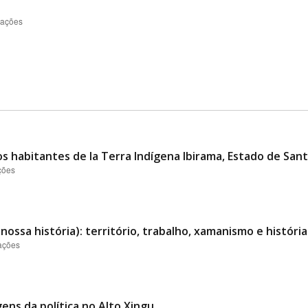
zações
s habitantes de la Terra Indígena Ibirama, Estado de Santa
ções
a nossa história): território, trabalho, xamanismo e histó
zações
ens da política no Alto Xingu.