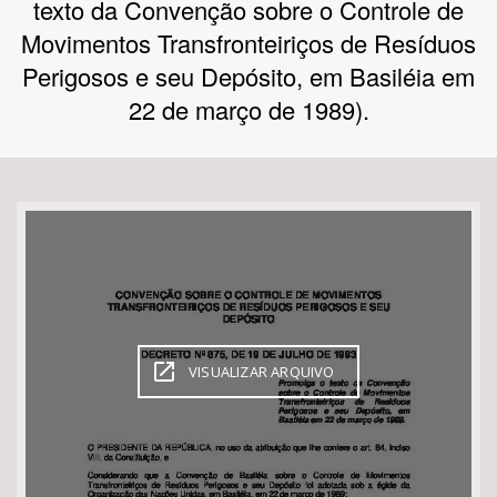
texto da Convenção sobre o Controle de
Movimentos Transfronteiriços de Resíduos
Bioma / Bacia
Perigosos e seu Depósito, em Basiléia em
22 de março de 1989).
Tema
Subtema
Área de Levantamento
Área Protegida
BUSCAR
VISUALIZAR ARQUIVO