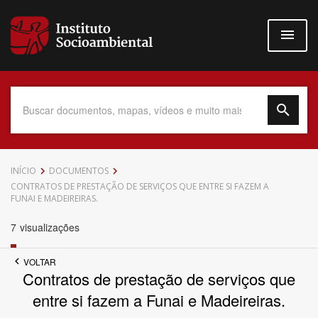
Pular
para
o
conteúdo
principal
Data do Documento
INÍCIO
DOCUMENTOS
CONTRATOS DE PRESTAÇÃO DE SERVIÇOS QUE ENTRE SI FAZEM A
FUNAI E MADEIREIRAS.
7
visualizações
Até
VOLTAR
Contratos de prestação de serviços que
entre si fazem a Funai e Madeireiras.
Povo Indígena