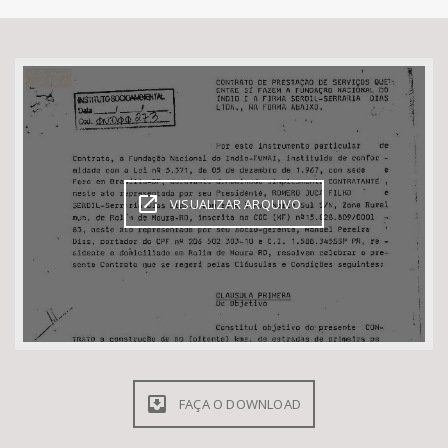
Bioma / Bacia
Tema
Subtema
VISUALIZAR ARQUIVO
Área de Levantamento
Área Protegida
BUSCAR
FAÇA O DOWNLOAD