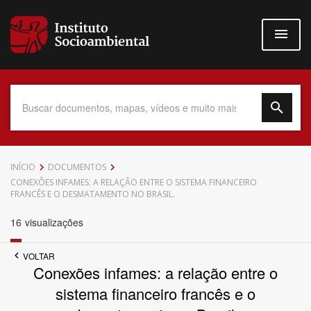
Pular
para
o
conteúdo
principal
Data do Documento
INÍCIO
DOCUMENTOS
CONEXÕES INFAMES: A RELAÇÃO ENTRE O SISTEMA FINANCEIRO
FRANCÊS E O DESMATAMENTO NO BRASIL.
16
visualizações
Até
VOLTAR
Conexões infames: a relação entre o
sistema financeiro francês e o
Povo Indígena