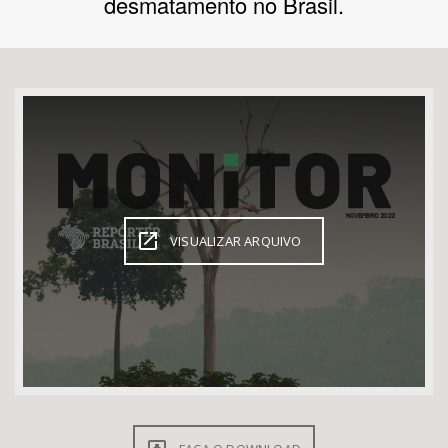
desmatamento no Brasil.
Bioma / Bacia
Tema
Subtema
Área de Levantamento
VISUALIZAR ARQUIVO
Área Protegida
BUSCAR