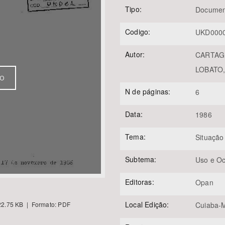
Tipo:
Documen
Codigo:
UKD000
Área Protegida
Autor:
CARTAGE
LOBATO, 
VO
N de páginas:
6
Data:
1986
Tema:
Situação
Subtema:
Uso e O
Editoras:
Opan
Local Edição:
2.75 KB | Formato: PDF
Cuiaba-