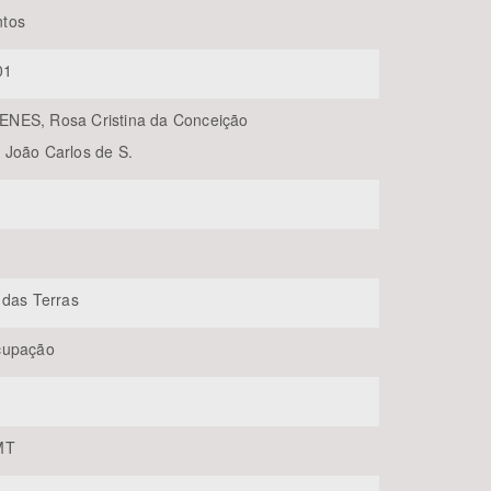
tos
01
NES, Rosa Cristina da Conceição
João Carlos de S.
BUSCAR
 das Terras
cupação
MT