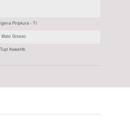
ígena Piripkura - TI
o Mato Grosso
 Tupi Kawahib