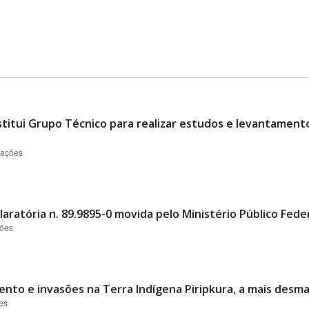
stitui Grupo Técnico para realizar estudos e levantamento
zações
aratória n. 89.9895-0 movida pelo Ministério Público Feder
ções
nto e invasões na Terra Indígena Piripkura, a mais desm
es