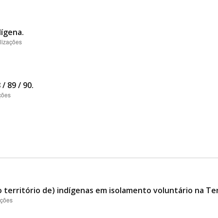
ígena.
lizações
/ 89 / 90.
ções
 território de) indígenas em isolamento voluntário na Te
ações