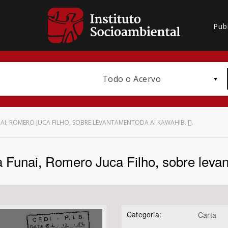
Pub
Todo o Acervo
AI, ROMERO JUCA FILHO, SOBRE LEVANTAMENTODA AI KAWAHIB. [].
a Funai, Romero Juca Filho, sobre levan
Bioma / Bacia
Categoria:
Carta
Subtema