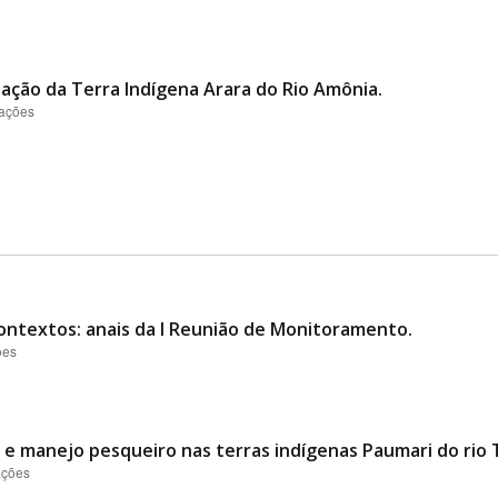
itação da Terra Indígena Arara do Rio Amônia.
zações
contextos: anais da I Reunião de Monitoramento.
ões
l e manejo pesqueiro nas terras indígenas Paumari do rio
ações