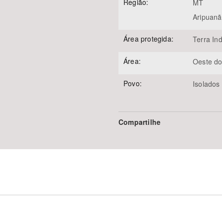
Região:
MT
Aripuanã
Área protegida:
Terra Ind
Área:
Oeste d
Povo:
Isolados
Compartilhe