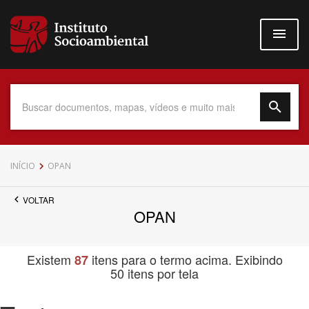
Pular
para
o
conteúdo
principal
Data do Documento
INÍCIO
OPAN
VOLTAR
OPAN
Até
Existem
itens para o termo acima. Exibindo
87
50 itens por tela
Povo Indígena