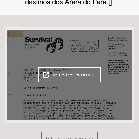
destinos dos Arara do Para.[].
Bioma / Bacia
Tema
Subtema
Área de Levantamento
VISUALIZAR ARQUIVO
Área Protegida
BUSCAR