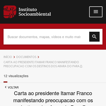
Pular
para
o
conteúdo
principal
Data do Documento
INÍCIO
DOCUMENTOS
CARTA AO PRESIDENTE ITAMAR FRANCO MANIFESTANDO
PREOCUPACAO COM OS DESTINOS DOS ARARA DO PARA.[].
12
visualizações
Até
VOLTAR
Carta ao presidente Itamar Franco
manifestando preocupacao com os
Povo Indígena