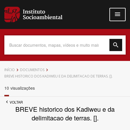
Pular
para
o
conteúdo
principal
Data do Documento
INÍCIO
DOCUMENTOS
BREVE HISTORICO DOS KADIWEU E DA DELIMITACAO DE TERRAS. [].
10
visualizações
Até
VOLTAR
BREVE historico dos Kadiweu e da
delimitacao de terras. [].
Povo Indígena