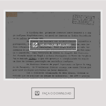
Bioma / Bacia
Tema
Subtema
VISUALIZAR ARQUIVO
Área de Levantamento
Área Protegida
BUSCAR
FAÇA O DOWNLOAD