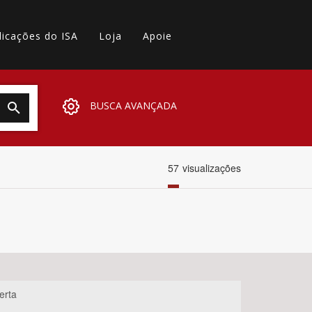
licações do ISA
Loja
Apoie
BUSCA AVANÇADA
57
visualizações
erta