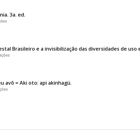
ia. 3a. ed.
ções
tal Brasileiro e a invisibilização das diversidades de uso
zações
u avô = Aki oto: api akinhagü.
ações