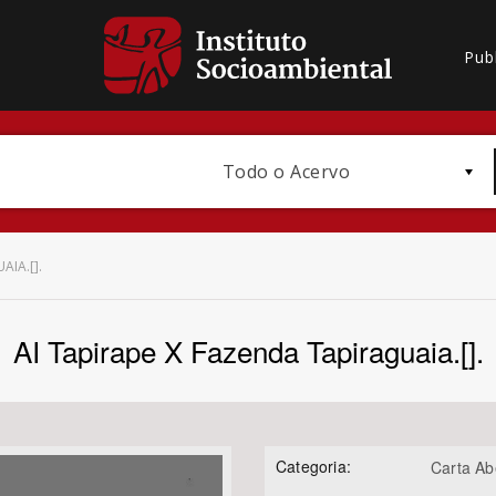
Pub
Todo o Acervo
AIA.[].
AI Tapirape X Fazenda Tapiraguaia.[].
Bioma / Bacia
Categoria:
Carta Ab
Subtema