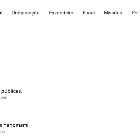
l
Demarcação
Fazendeiro
Funai
Missões
Polí
públicas.
ções
es Yanomami.
ções