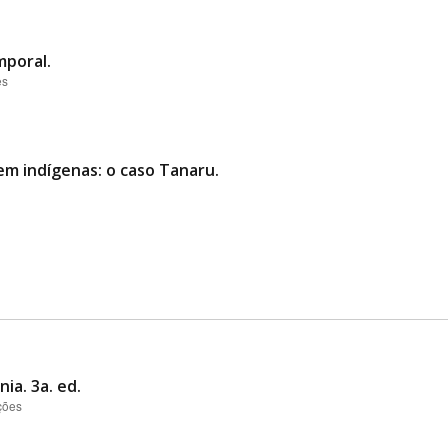
mporal.
es
em indígenas: o caso Tanaru.
ia. 3a. ed.
ções