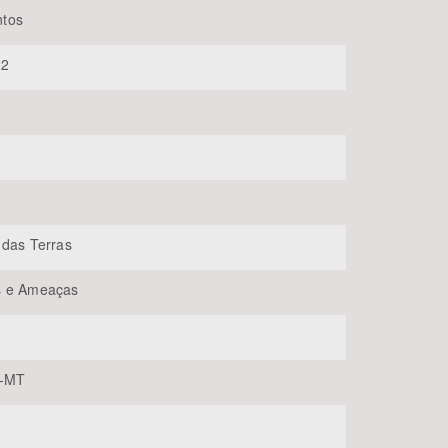
tos
22
BUSCAR
 das Terras
s e Ameaças
e-MT