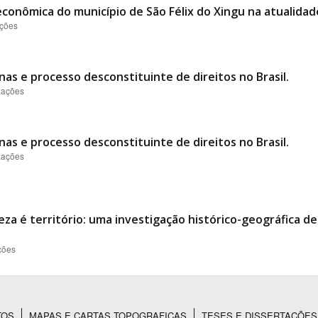
conômica do município de São Félix do Xingu na atualidad
ações
nas e processo desconstituinte de direitos no Brasil.
izações
nas e processo desconstituinte de direitos no Brasil.
izações
eza é território: uma investigação histórico-geográfica d
ções
TOS
MAPAS E CARTAS TOPOGRAFICAS
TESES E DISSERTAÇÕES