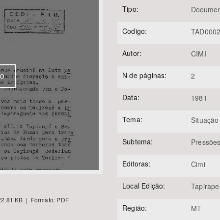
Tipo:
Documen
Codigo:
TAD000
Área Protegida
Autor:
CIMI
N de páginas:
2
VO
Data:
1981
Tema:
Situação
Subtema:
Pressõe
Editoras:
Cimi
Local Edição:
Tapirap
2.81 KB | Formato: PDF
Região:
MT