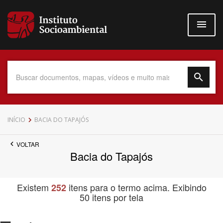
Pular
para
o
conteúdo
principal
Data do Documento
INÍCIO
BACIA DO TAPAJÓS
VOLTAR
Bacia do Tapajós
Até
Existem
itens para o termo acima. Exibindo
252
50 itens por tela
Povo Indígena