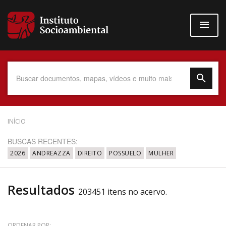
Pular
para
o
conteúdo
principal
Data do Documento
INÍCIO
BUSCAS RECENTES:
2026
ANDREAZZA
DIREITO
POSSUELO
MULHER
Até
Resultados
203451 itens no acervo.
Povo Indígena
ORDENAR POR: