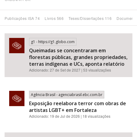
Bioma / Bacia
Publicações ISA 74
Livros 566
Teses/Dissertações 116
Documento
Tema
g1 - https://g1.globo.com
Subtema
Queimadas se concentraram em
florestas públicas, grandes propriedades,
Área de Levantamento
terras indígenas e UCs, aponta relatório
Adicionado: 27 de Set de 2027 | 53 visualizações
Área Protegida
Agência Brasil - agenciabrasil.ebc.com.br
BUSCAR
Exposição reelabora terror com obras de
artistas LGBT+ em Fortaleza
Adicionado: 19 de Jul de 2026 | 18 visualizações