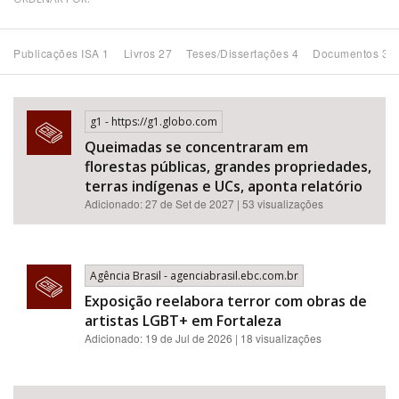
Bioma / Bacia
Publicações ISA 1
Livros 27
Teses/Dissertações 4
Documentos 34
Tema
g1 - https://g1.globo.com
Subtema
Queimadas se concentraram em
florestas públicas, grandes propriedades,
Área de Levantamento
terras indígenas e UCs, aponta relatório
Adicionado: 27 de Set de 2027 | 53 visualizações
Área Protegida
Agência Brasil - agenciabrasil.ebc.com.br
BUSCAR
Exposição reelabora terror com obras de
artistas LGBT+ em Fortaleza
Adicionado: 19 de Jul de 2026 | 18 visualizações