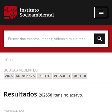
Pular
para
o
conteúdo
principal
Data do Documento
INÍCIO
BUSCAS RECENTES:
2026
ANDREAZZA
DIREITO
POSSUELO
MULHER
Até
Resultados
202658 itens no acervo.
Povo Indígena
ORDENAR POR: