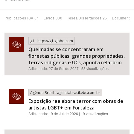
Bioma / Bacia
Publicações ISA 51
Livros 380
Teses/Dissertações 25
Documentos
Tema
g1 - https://g1.globo.com
Subtema
Queimadas se concentraram em
florestas públicas, grandes propriedades,
Área de Levantamento
terras indígenas e UCs, aponta relatório
Adicionado: 27 de Set de 2027 | 53 visualizações
Área Protegida
Agência Brasil - agenciabrasil.ebc.com.br
BUSCAR
Exposição reelabora terror com obras de
artistas LGBT+ em Fortaleza
Adicionado: 19 de Jul de 2026 | 19 visualizações