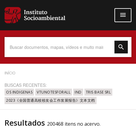
Pular
para
o
conteúdo
principal
Data do Documento
INÍCIO
BUSCAS RECENTES:
OS INDIGENAS
VTUNOTESFORALL
IND
TRIS BASE SRL
2023《全国普通高校校友会工作发展报告》文本文档
Até
Resultados
200468 itens no acervo.
Povo Indígena