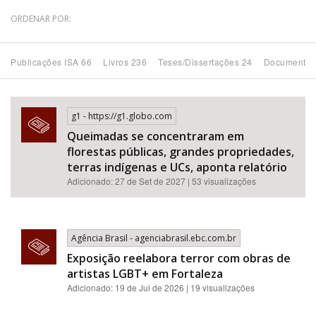
ORDENAR POR:
Bioma / Bacia
Publicações ISA 66
Livros 236
Teses/Dissertações 24
Documentos
Tema
Subtema
g1 - https://g1.globo.com
Queimadas se concentraram em
Área de Levantamento
florestas públicas, grandes propriedades,
terras indígenas e UCs, aponta relatório
Área Protegida
Adicionado: 27 de Set de 2027 | 53 visualizações
BUSCAR
Agência Brasil - agenciabrasil.ebc.com.br
Exposição reelabora terror com obras de
artistas LGBT+ em Fortaleza
Adicionado: 19 de Jul de 2026 | 19 visualizações