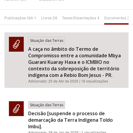
Bioma / Bacia
Publicações ISA 1
Livros 26
Teses/Dissertações 4
Documentos 35
Tema
Situação das Terras
Subtema
A caça no âmbito do Termo de
Compromisso entre a comunidade Mbya
Área de Levantamento
Guarani Kuaray Haxa e o ICMBIO no
contexto da sobreposição de território
indígena com a Rebio Bom Jesus - PR.
Área Protegida
Adicionado:
25 de Abr de 2025
| 18 visualizações
BUSCAR
Situação das Terras
Decisão [suspende o processo de
demarcação da Terra Indígena Toldo
Imbu].
Adicionado:
28 de Jan de 2025
| 1 visualizações