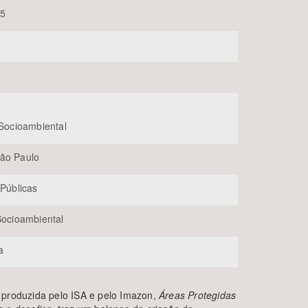
35
 Socioambiental
BUSCAR
ão Paulo
 Públicas
 Socioambiental
a
 produzida pelo ISA e pelo Imazon,
Áreas Protegidas