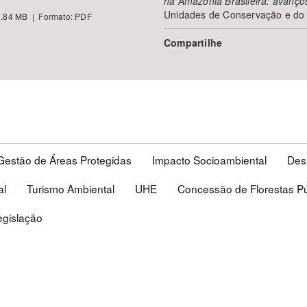
na Amazônia Brasileira: avanço
Unidades de Conservação e do 
.84 MB | Formato: PDF
Compartilhe
Gestão de Áreas Protegidas
Impacto Socioambiental
Des
al
Turismo Ambiental
UHE
Concessão de Florestas Pú
egislação