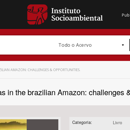
Pub
Todo o Acervo
ZILIAN AMAZON: CHALLENGES & OPPORTUNITIES.
s in the brazilian Amazon: challenges &
Bioma / Bacia
Categoria:
Livro
Subtema