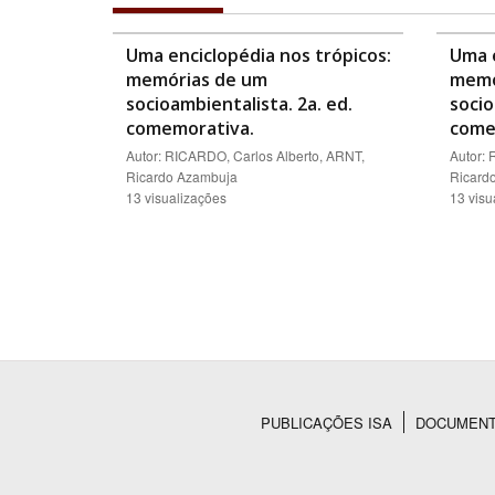
Uma enciclopédia nos trópicos:
Uma e
memórias de um
memó
socioambientalista. 2a. ed.
socio
comemorativa.
come
Autor: RICARDO, Carlos Alberto, ARNT,
Autor: 
Ricardo Azambuja
Ricard
13 visualizações
13 visu
PUBLICAÇÕES ISA
DOCUMEN
Rodapé