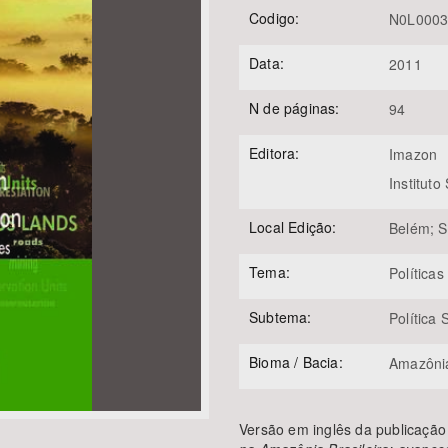
Codigo:
N0L000
Data:
2011
Área Protegida
N de páginas:
94
Editora:
Imazon
Instituto
Local Edição:
Belém; S
Tema:
Políticas
Subtema:
Política
Bioma / Bacia:
Amazôni
Versão em inglês da publicação