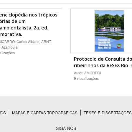
nciclopédia nos trópicos:
rias de um
ambientalista. 2a. ed.
morativa.
RICARDO, Carlos Alberto, ARNT,
o Azambuja
alizações
Protocolo de Consulta d
ribeirinhos da RESEX Rio Iri
Autor: AMORERI
9 visualizações
TOS
MAPAS E CARTAS TOPOGRAFICAS
TESES E DISSERTAÇÕES
SIGA-NOS