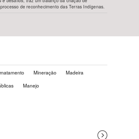
s e desafios
, traz um balanço da criação de
processo de reconhecimento das Terras Indígenas.
matamento
Mineração
Madeira
blicas
Manejo