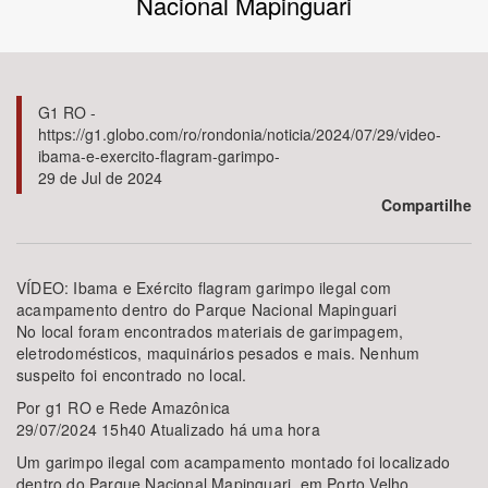
Nacional Mapinguari
Bioma / Bacia
Tema
G1 RO -
https://g1.globo.com/ro/rondonia/noticia/2024/07/29/video-
ibama-e-exercito-flagram-garimpo-
Subtema
29 de Jul de 2024
Compartilhe
Área de Levantamento
Área Protegida
VÍDEO: Ibama e Exército flagram garimpo ilegal com
acampamento dentro do Parque Nacional Mapinguari
No local foram encontrados materiais de garimpagem,
eletrodomésticos, maquinários pesados e mais. Nenhum
BUSCAR
suspeito foi encontrado no local.
Por g1 RO e Rede Amazônica
29/07/2024 15h40 Atualizado há uma hora
Um garimpo ilegal com acampamento montado foi localizado
dentro do Parque Nacional Mapinguari, em Porto Velho,