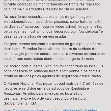
durante operação de monitoramento de fronteiras realizado
pelo Ibama e o Exército Brasileiro no fim de semana.
No local foram encontrados materiais de garimpagem,
eletrodomésticos, maquinários pesados, como tratores, além
de diversos "barracos" (veja no vídeo acima). Imagens feitas
pelos agentes mostram o local decorado com "bandeirolas" e
dezenas de latinhas de cerveja usadas.
Imagens aéreas mostram a extensão do garimpo e da floresta
derrubada. Estradas foram abertas dentro da unidade de
conservação para dar acesso ao local e diversas estruturas de
apoio foram construídas dentro e nas margens da mata.
De acordo com o Ibama, ninguém foi encontrado no local. Os
bens possíveis de remoção foram apreendidos e os demais
foram destruídos pelos agentes de segurança e fiscalização.
O Parque Nacional Mapinguari possui mais de 1,7 milhões de
hectares e se divide entre os estados de Rondônia e
Amazonas. As principais ameaças no local são o
desmatamento e foco de calor, segundo o Instituto
Socioambiental (ISA).
https://g1.globo.com/ro/rondonia/noticia/2024/07/29/video-