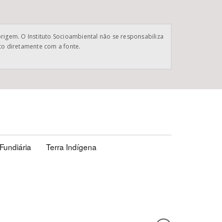
origem. O Instituto Socioambiental não se responsabiliza
ato diretamente com a fonte.
Fundiária
Terra Indígena