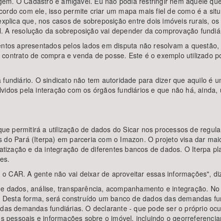
gem. O Cadastro é amigável. Eu não podia restringir nem aquele qu
ordo com ele, isso permite criar um mapa mais fiel de como é a sit
explica que, nos casos de sobreposição entre dois imóveis rurais, o
. A resolução da sobreposição vai depender da comprovação fundiár
umentos apresentados pelos lados em disputa não resolvam a questã
 contrato de compra e venda de posse. Este é o exemplo utilizado p
 fundiário. O sindicato não tem autoridade para dizer que aquilo é u
vidos pela interação com os órgãos fundiários e que não há, ainda, 
e permitirá a utilização de dados do Sicar nos processos de regular
rras do Pará (Iterpa) em parceria com o Imazon. O projeto visa dar m
atização e da integração de diferentes bancos de dados. O Iterpa pla
es.
 CAR. A gente não vai deixar de aproveitar essas informações", diz 
de dados, análise, transparência, acompanhamento e integração. No
is. Desta forma, será construído um banco de dados das demandas f
 das demandas fundiárias. O declarante - que pode ser o próprio ocu
dos pessoais e informações sobre o imóvel, incluindo o georreferenci