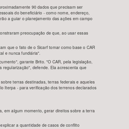
aproximadamente 90 dados que precisam ser
pessoais do beneficiário - como nome, endereço,
darão a guiar o planejamento das ações em campo
emonstraram preocupação de que, ao usar essas
ram que o fato de o Sicarf tomar como base o CAR
al e nunca fundiária".
umento", garante Brito. "O CAR, pela legislação,
a regularização", defende. Ela acrescenta que
 sobre terras destinadas, terras federais e aqueles
o Iterpa - para verificação dos terrenos declarados
a, em algum momento, gerar direitos sobre a terra
xplicar a quantidade de casos de conflito