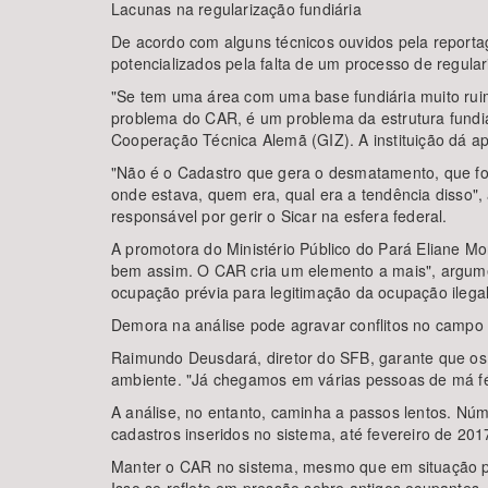
Lacunas na regularização fundiária
De acordo com alguns técnicos ouvidos pela reportag
potencializados pela falta de um processo de regula
"Se tem uma área com uma base fundiária muito ruim
problema do CAR, é um problema da estrutura fundiá
Cooperação Técnica Alemã (GIZ). A instituição dá a
"Não é o Cadastro que gera o desmatamento, que fo
onde estava, quem era, qual era a tendência disso",
responsável por gerir o Sicar na esfera federal.
A promotora do Ministério Público do Pará Eliane M
bem assim. O CAR cria um elemento a mais", argume
ocupação prévia para legitimação da ocupação ilegal
Demora na análise pode agravar conflitos no campo
Raimundo Deusdará, diretor do SFB, garante que os 
ambiente. "Já chegamos em várias pessoas de má fé 
A análise, no entanto, caminha a passos lentos. Nú
cadastros inseridos no sistema, até fevereiro de 201
Manter o CAR no sistema, mesmo que em situação pen