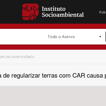
Pub
Todo o Acervo
COM CAR CAUSA POLÊMICA
a de regularizar terras com CAR causa
Bioma / Bacia
Subtema