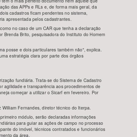
e tem o mais perfeito documento nem aquele que
uação das APPs e RLs e, de forma mais geral, da
s dois cadastros ficam pendentes no sistema,
ia apresentada pelos cadastrantes.
o, como no caso de um CAR que tenha a declaração
or Brenda Brito, pesquisadora do Instituto do Homem
ma posse e dois particulares também não", explica.
uma estratégia clara por parte dos órgãos
ização fundiária. Trata-se do Sistema de Cadastro
aior agilidade e transparência aos procedimentos de
neja começar a utilizar o Sicarf em fevereiro. Por
William Fernandes, diretor técnico do Iterpa.
 primeiro módulo, serão declaradas informações
undiárias para guiar as ações de campo no processo
pante do imóvel, técnicos contratados e funcionários
amento da área.