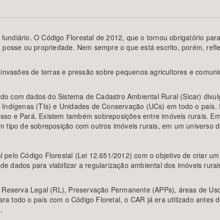
ndiário. O Código Florestal de 2012, que o tornou obrigatório para 
 posse ou propriedade. Nem sempre o que está escrito, porém, refle
Área Protegida
e invasões de terras e pressão sobre pequenos agricultores e comu
o com dados do Sistema de Cadastro Ambiental Rural (Sicar) divulg
 Indígenas (TIs) e Unidades de Conservação (UCs) em todo o país. 
sso e Pará. Existem também sobreposições entre imóveis rurais. E
 tipo de sobreposição com outros imóveis rurais, em um universo de
pelo Código Florestal (Lei 12.651/2012) com o objetivo de criar um r
 dados para viabilizar a regularização ambiental dos imóveis rurai
e Reserva Legal (RL), Preservação Permanente (APPs), áreas de Us
 para todo o país com o Código Floretal, o CAR já era utilizado ant
.