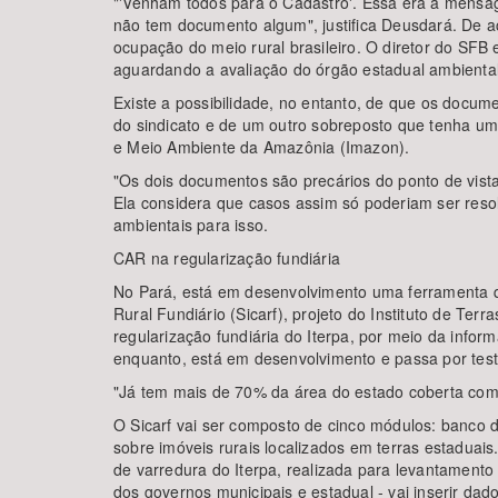
"'Venham todos para o Cadastro'. Essa era a mensa
não tem documento algum", justifica Deusdará. De ac
ocupação do meio rural brasileiro. O diretor do SFB 
aguardando a avaliação do órgão estadual ambiental
Existe a possibilidade, no entanto, de que os doc
do sindicato e de um outro sobreposto que tenha um
e Meio Ambiente da Amazônia (Imazon).
"Os dois documentos são precários do ponto de vista
Ela considera que casos assim só poderiam ser resol
ambientais para isso.
CAR na regularização fundiária
No Pará, está em desenvolvimento uma ferramenta qu
Rural Fundiário (Sicarf), projeto do Instituto de Te
regularização fundiária do Iterpa, por meio da inform
enquanto, está em desenvolvimento e passa por test
"Já tem mais de 70% da área do estado coberta com o
O Sicarf vai ser composto de cinco módulos: banco 
sobre imóveis rurais localizados em terras estadua
de varredura do Iterpa, realizada para levantamento
dos governos municipais e estadual - vai inserir da