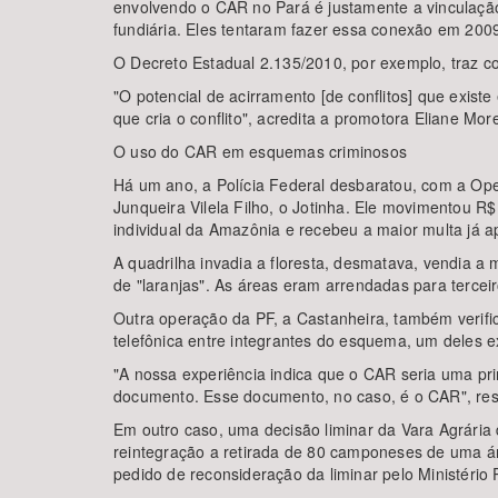
envolvendo o CAR no Pará é justamente a vinculação
fundiária. Eles tentaram fazer essa conexão em 2009
O Decreto Estadual 2.135/2010, por exemplo, traz c
"O potencial de acirramento [de conflitos] que exist
que cria o conflito", acredita a promotora Eliane More
O uso do CAR em esquemas criminosos
Há um ano, a Polícia Federal desbaratou, com a O
Junqueira Vilela Filho, o Jotinha. Ele movimentou R
individual da Amazônia e recebeu a maior multa já ap
A quadrilha invadia a floresta, desmatava, vendia a
de "laranjas". As áreas eram arrendadas para tercei
Outra operação da PF, a Castanheira, também veri
telefônica entre integrantes do esquema, um deles e
"A nossa experiência indica que o CAR seria uma pr
documento. Esse documento, no caso, é o CAR", re
Em outro caso, uma decisão liminar da Vara Agrária
reintegração a retirada de 80 camponeses de uma ár
pedido de reconsideração da liminar pelo Ministério 