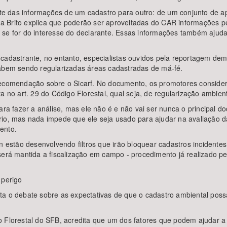
te das informações de um cadastro para outro: de um conjunto de 
enda Brito explica que poderão ser aproveitadas do CAR informações 
, se for do interesse do declarante. Essas informações também aju
 cadastrante, no entanto, especialistas ouvidos pela reportagem d
cabem sendo regularizadas áreas cadastradas de má-fé.
 recomendação sobre o Sicarf. No documento, os promotores conside
a no art. 29 do Código Florestal, qual seja, de regularização ambient
fazer a análise, mas ele não é e não vai ser nunca o principal doc
rio, mas nada impede que ele seja usado para ajudar na avaliação d
ento.
n estão desenvolvendo filtros que irão bloquear cadastros incidentes
erá mantida a fiscalização em campo - procedimento já realizado pel
 perigo
ta o debate sobre as expectativas de que o cadastro ambiental poss
 Florestal do SFB, acredita que um dos fatores que podem ajudar a e