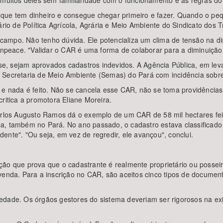
 muitos deles sem familiaridade com o funcionamento e as regras do
que tem dinheiro e consegue chegar primeiro e fazer. Quando o peq
ário de Política Agrícola, Agrária e Meio Ambiente do Sindicato dos
ampo. Não tenho dúvida. Ele potencializa um clima de tensão na dis
peace. "Validar o CAR é uma forma de colaborar para a diminuiçã
e, sejam aprovados cadastros indevidos. A Agência Pública, em lev
 Secretaria de Meio Ambiente (Semas) do Pará com incidência sobre
 e nada é feito. Não se cancela esse CAR, não se toma providências 
ritica a promotora Eliane Moreira.
 Carlos Augusto Ramos dá o exemplo de um CAR de 58 mil hectares 
ba, também no Pará. No ano passado, o cadastro estava classifica
ente". "Ou seja, em vez de regredir, ele avançou", conclui.
ão que prova que o cadastrante é realmente proprietário ou posseiro
 venda. Para a inscrição no CAR, são aceitos cinco tipos de docume
edade. Os órgãos gestores do sistema deveriam ser rigorosos na e