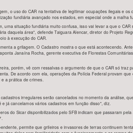
em, o uso do CAR na tentativa de legitimar ocupações ilegais e os c
rização fundiária avançado nos estados, em especial onde a malha fu
, uma situação fundiária muito confusa, isso vai levar a que o CA
ria daquela área", defende Taiguara Alencar, diretor do Projeto Re
poio à execução do CAR.
menta a grilagem. O Cadastro mostra o que está acontecendo. Antes
 aponta Janaína Rocha, gerente executiva de Florestas Comunitárias 
oreira, porém, vê com ressalvas o argumento de que o CAR só traz 
nta. De acordo com ela, operações da Polícia Federal provam que 
 e a prática de crimes.
cadastros irregulares serão cancelados no momento da análise, qu
e já cancelamos vários cadastros em função disso", diz.
meros do Sicar disponibilizados pelo SFB indicam que passaram pela 
7.
dente, permite que grileiros e invasores de terras continuem tentan