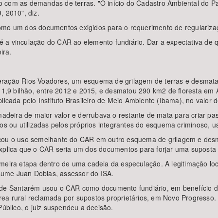
 com as demandas de terras. "O início do Cadastro Ambiental do Pa
, 2010", diz.
omo um dos documentos exigidos para o requerimento de regulariza
e é a vinculação do CAR ao elemento fundiário. Dar a expectativa de q
ira.
peração Rios Voadores, um esquema de grilagem de terras e desma
$ 1,9 bilhão, entre 2012 e 2015, e desmatou 290 km2 de floresta em
licada pelo Instituto Brasileiro de Meio Ambiente (Ibama), no valor 
 madeira de maior valor e derrubava o restante de mata para criar 
ros ou utilizadas pelos próprios integrantes do esquema criminoso, 
ficou o uso semelhante do CAR em outro esquema de grilagem e des
xplica que o CAR seria um dos documentos para forjar uma suposta pr
imeira etapa dentro de uma cadeia da especulação. A legitimação lo
sume Juan Doblas, assessor do ISA.
 de Santarém usou o CAR como documento fundiário, em benefício de
ea rural reclamada por supostos proprietários, em Novo Progresso.
Público, o juiz suspendeu a decisão.