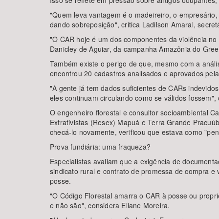
Isso se reflete em pressão sobre antigos ocupantes,
"Quem leva vantagem é o madeireiro, o empresário, 
dando sobreposição", critica Ladilson Amaral, secret
"O CAR hoje é um dos componentes da violência no c
Danicley de Aguiar, da campanha Amazônia do Green
Também existe o perigo de que, mesmo com a anális
encontrou 20 cadastros analisados e aprovados pela
"A gente já tem dados suficientes de CARs indevidos
eles continuam circulando como se válidos fossem", c
O engenheiro florestal e consultor socioambiental
Extrativistas (Resex) Mapuá e Terra Grande Pracuú
checá-lo novamente, verificou que estava como "pend
Prova fundiária: uma fraqueza?
Especialistas avaliam que a exigência de documentaç
sindicato rural e contrato de promessa de compra e
posse.
"O Código Florestal amarra o CAR à posse ou propri
e não são", considera Eliane Moreira.