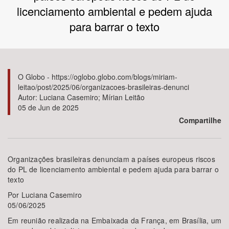
licenciamento ambiental e pedem ajuda
Bioma / Bacia
para barrar o texto
Tema
O Globo - https://oglobo.globo.com/blogs/miriam-
Subtema
leitao/post/2025/06/organizacoes-brasileiras-denunci
Autor: Luciana Casemiro; Mírian Leitão
Área de Levantamento
05 de Jun de 2025
Compartilhe
Área Protegida
Organizações brasileiras denunciam a países europeus riscos
BUSCAR
do PL de licenciamento ambiental e pedem ajuda para barrar o
texto
Por Luciana Casemiro
05/06/2025
Em reunião realizada na Embaixada da França, em Brasília, um