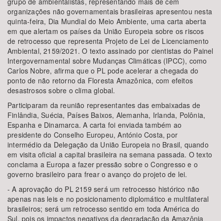
grupo de ambientalistas, representando mais de cem
organizações não governamentais brasileiras apresentou nesta
quinta-feira, Dia Mundial do Meio Ambiente, uma carta aberta
em que alertam os países da União Europeia sobre os riscos
de retrocesso que representa Projeto de Lei de Licenciamento
Ambiental, 2159/2021. O texto assinado por cientistas do Painel
Intergovernamental sobre Mudanças Climáticas (IPCC), como
Carlos Nobre, afirma que o PL pode acelerar a chegada do
ponto de não retorno da Floresta Amazônica, com efeitos
desastrosos sobre o clima global.
Participaram da reunião representantes das embaixadas de
Finlândia, Suécia, Países Baixos, Alemanha, Irlanda, Polônia,
Espanha e Dinamarca. A carta foi enviada também ao
presidente do Conselho Europeu, António Costa, por
intermédio da Delegação da União Europeia no Brasil, quando
em visita oficial a capital brasileira na semana passada. O texto
conclama a Europa a fazer pressão sobre o Congresso e o
governo brasileiro para frear o avanço do projeto de lei.
- A aprovação do PL 2159 será um retrocesso histórico não
apenas nas leis e no posicionamento diplomático e multilateral
brasileiros; será um retrocesso sentido em toda América do
Sul, pois os impactos negativos da degradação da Amazônia