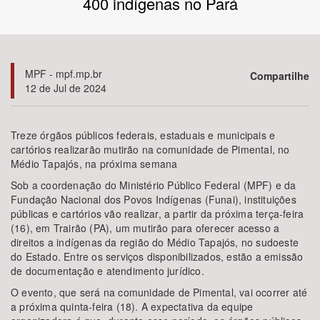
400 indígenas no Pará
Bioma / Bacia
Tema
MPF - mpf.mp.br
Compartilhe
12 de Jul de 2024
Subtema
Treze órgãos públicos federais, estaduais e municipais e
Área de Levantamento
cartórios realizarão mutirão na comunidade de Pimental, no
Médio Tapajós, na próxima semana
Área Protegida
Sob a coordenação do Ministério Público Federal (MPF) e da
Fundação Nacional dos Povos Indígenas (Funai), instituições
públicas e cartórios vão realizar, a partir da próxima terça-feira
(16), em Trairão (PA), um mutirão para oferecer acesso a
BUSCAR
direitos a indígenas da região do Médio Tapajós, no sudoeste
do Estado. Entre os serviços disponibilizados, estão a emissão
de documentação e atendimento jurídico.
O evento, que será na comunidade de Pimental, vai ocorrer até
a próxima quinta-feira (18). A expectativa da equipe