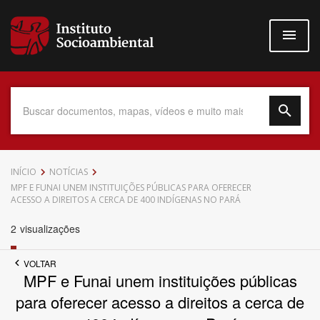
Pular
para
o
conteúdo
principal
Data do Documento
INÍCIO
NOTÍCIAS
MPF E FUNAI UNEM INSTITUIÇÕES PÚBLICAS PARA OFERECER
ACESSO A DIREITOS A CERCA DE 400 INDÍGENAS NO PARÁ
2
visualizações
Até
VOLTAR
MPF e Funai unem instituições públicas
para oferecer acesso a direitos a cerca de
Povo Indígena