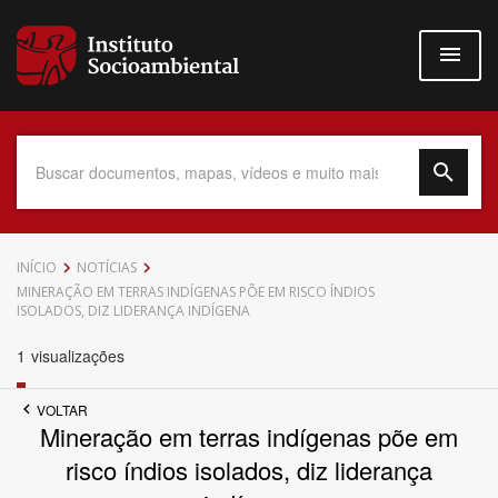
Pular
para
o
conteúdo
principal
Data do Documento
INÍCIO
NOTÍCIAS
MINERAÇÃO EM TERRAS INDÍGENAS PÕE EM RISCO ÍNDIOS
ISOLADOS, DIZ LIDERANÇA INDÍGENA
1
visualizações
Até
VOLTAR
Mineração em terras indígenas põe em
risco índios isolados, diz liderança
Povo Indígena