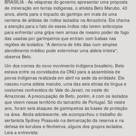
BRASÍLIA - Às vésperas do governo apresentar uma proposta
de mineração em terras indígenas, o ativista Beto Marubo, 43
anos, alerta para o impacto do garimpo em mais de uma
centena de aldeias de índios isolados na Amazônia. Ele chama
a atenção para o fato de esses índios não terem anticorpos
para enfrentar uma gripe nem armas de mesmo poder de fogo
das usadas por garimpeiros que entram com balsas nas
regiões de isolados. "A demora de três dias num simples
atendimento médico pode exterminar uma aldeia inteira",
observa Beto.
Um dos nomes do novo movimento indígena brasileiro, Beto
estava entre os convidados da ONU para a assembleia de
povos indígenas realizada em abril na sede da entidade. Ele
nasceu numa aldeia marubo, uma das seis etnias de língua e
costumes conhecidos do Vale do Javari, no oeste do
Amazonas. A preocupação de Beto, porém, é com os isolados
que vivem nesse território do tamanho de Portugal. Só neste
ano, foram seis ataques de garimpeiros às bases de proteção
na área. Ainda adolescente, ele acompanhou o trabalho do
sertanista Sydney Possuelo na demarcação da reserva e na
defesa de korubos e flecheiros, alguns dos grupos isolados.
Leia a entrevista: