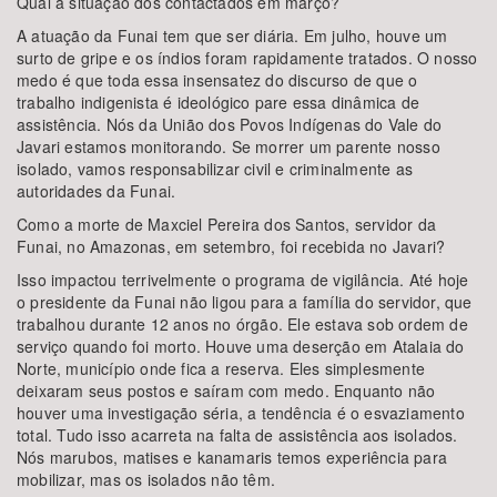
Qual a situação dos contactados em março?
A atuação da Funai tem que ser diária. Em julho, houve um
surto de gripe e os índios foram rapidamente tratados. O nosso
medo é que toda essa insensatez do discurso de que o
trabalho indigenista é ideológico pare essa dinâmica de
assistência. Nós da União dos Povos Indígenas do Vale do
Javari estamos monitorando. Se morrer um parente nosso
isolado, vamos responsabilizar civil e criminalmente as
autoridades da Funai.
Como a morte de Maxciel Pereira dos Santos, servidor da
Funai, no Amazonas, em setembro, foi recebida no Javari?
Isso impactou terrivelmente o programa de vigilância. Até hoje
o presidente da Funai não ligou para a família do servidor, que
trabalhou durante 12 anos no órgão. Ele estava sob ordem de
serviço quando foi morto. Houve uma deserção em Atalaia do
Norte, município onde fica a reserva. Eles simplesmente
deixaram seus postos e saíram com medo. Enquanto não
houver uma investigação séria, a tendência é o esvaziamento
total. Tudo isso acarreta na falta de assistência aos isolados.
Nós marubos, matises e kanamaris temos experiência para
mobilizar, mas os isolados não têm.