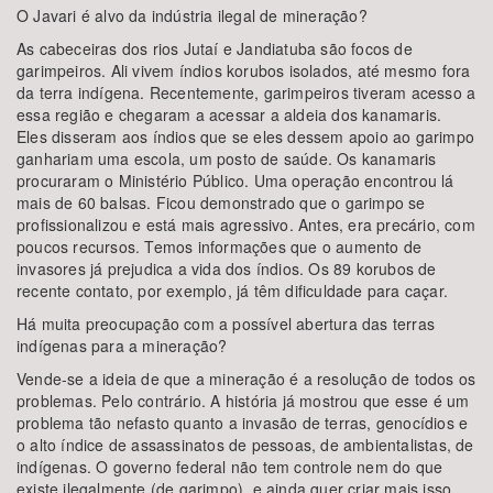
O Javari é alvo da indústria ilegal de mineração?
As cabeceiras dos rios Jutaí e Jandiatuba são focos de
garimpeiros. Ali vivem índios korubos isolados, até mesmo fora
da terra indígena. Recentemente, garimpeiros tiveram acesso a
essa região e chegaram a acessar a aldeia dos kanamaris.
Eles disseram aos índios que se eles dessem apoio ao garimpo
ganhariam uma escola, um posto de saúde. Os kanamaris
procuraram o Ministério Público. Uma operação encontrou lá
mais de 60 balsas. Ficou demonstrado que o garimpo se
profissionalizou e está mais agressivo. Antes, era precário, com
poucos recursos. Temos informações que o aumento de
invasores já prejudica a vida dos índios. Os 89 korubos de
recente contato, por exemplo, já têm dificuldade para caçar.
Há muita preocupação com a possível abertura das terras
indígenas para a mineração?
Vende-se a ideia de que a mineração é a resolução de todos os
problemas. Pelo contrário. A história já mostrou que esse é um
problema tão nefasto quanto a invasão de terras, genocídios e
o alto índice de assassinatos de pessoas, de ambientalistas, de
indígenas. O governo federal não tem controle nem do que
existe ilegalmente (de garimpo), e ainda quer criar mais isso.