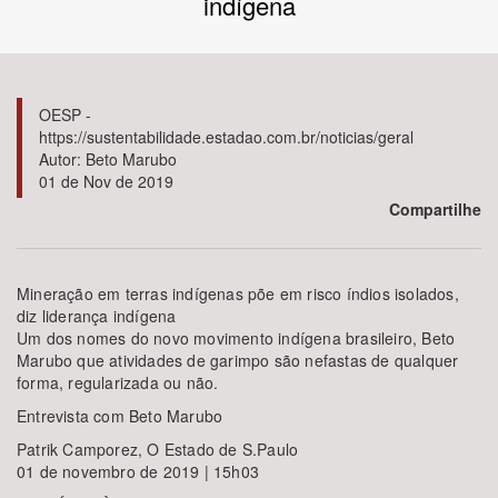
indígena
Bioma / Bacia
Tema
OESP -
https://sustentabilidade.estadao.com.br/noticias/geral
Autor: Beto Marubo
Subtema
01 de Nov de 2019
Compartilhe
Área de Levantamento
Área Protegida
Mineração em terras indígenas põe em risco índios isolados,
diz liderança indígena
Um dos nomes do novo movimento indígena brasileiro, Beto
Marubo que atividades de garimpo são nefastas de qualquer
BUSCAR
forma, regularizada ou não.
Entrevista com Beto Marubo
Patrik Camporez, O Estado de S.Paulo
01 de novembro de 2019 | 15h03