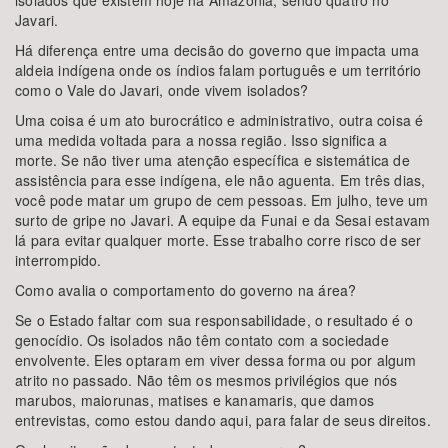
isolados que existem hoje na Amazônia, sendo quatro no
Javari.
Há diferença entre uma decisão do governo que impacta uma
aldeia indígena onde os índios falam português e um território
como o Vale do Javari, onde vivem isolados?
Uma coisa é um ato burocrático e administrativo, outra coisa é
uma medida voltada para a nossa região. Isso significa a
morte. Se não tiver uma atenção específica e sistemática de
assistência para esse indígena, ele não aguenta. Em três dias,
você pode matar um grupo de cem pessoas. Em julho, teve um
surto de gripe no Javari. A equipe da Funai e da Sesai estavam
lá para evitar qualquer morte. Esse trabalho corre risco de ser
interrompido.
Como avalia o comportamento do governo na área?
Se o Estado faltar com sua responsabilidade, o resultado é o
genocídio. Os isolados não têm contato com a sociedade
envolvente. Eles optaram em viver dessa forma ou por algum
atrito no passado. Não têm os mesmos privilégios que nós
marubos, maiorunas, matises e kanamaris, que damos
entrevistas, como estou dando aqui, para falar de seus direitos.