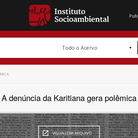
Pub
Todo o Acervo
ÊMICA
A denúncia da Karitiana gera polêmica
Bioma / Bacia
VISUALIZAR ARQUIVO
Subtema