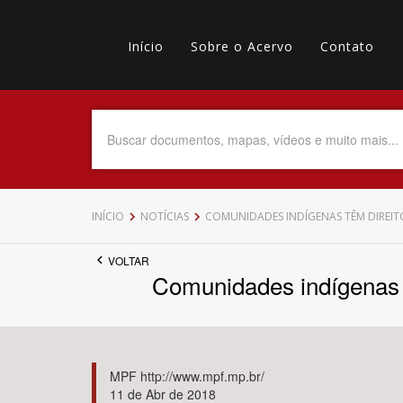
Pular
Main
para
o
Início
Sobre o Acervo
Contato
navigation
Menu
conteúdo
principal
secundário
Data do Documento
Até
INÍCIO
NOTÍCIAS
COMUNIDADES INDÍGENAS TÊM DIREI
VOLTAR
Comunidades indígenas 
Povo Indígena
MPF http://www.mpf.mp.br/
11 de Abr de 2018
Tema