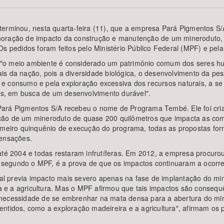
eterminou, nesta quarta-feira (11), que a empresa Pará Pigmentos
noração de impacto da construção e manutenção de um mineroduto, 
Os pedidos foram feitos pelo Ministério Público Federal (MPF) e pel
Área Protegida
 "o meio ambiente é considerado um patrimônio comum dos seres h
is da nação, pois a diversidade biológica, o desenvolvimento da p
 consumo e pela exploração excessiva dos recursos naturais, a se e
ões, em busca de um desenvolvimento durável".
Pará Pigmentos S/A recebeu o nome de Programa Tembé. Ele foi cr
ção de um mineroduto de quase 200 quilômetros que impacta as co
rimeiro quinquênio de execução do programa, todas as propostas fo
pensações.
 até 2004 e todas restaram infrutíferas. Em 2012, a empresa procur
segundo o MPF, é a prova de que os impactos continuaram a ocorre
l previa impacto mais severo apenas na fase de implantação do mi
e a agricultura. Mas o MPF afirmou que tais impactos são consequê
 necessidade de se embrenhar na mata densa para a abertura do mi
ntidos, como a exploração madeireira e a agricultura", afirmam os 