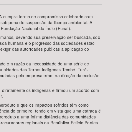
 S/A cumpra termo de compromisso celebrado com
sob pena de suspensão da licença ambiental. A
a Fundação Nacional do Índio (Funai).
umanos, devendo sua preservação ser buscada, sob
essoa humana e o progresso das sociedades estão
xigir das autoridades públicas a aplicação do
iado em razão da necessidade de uma série de
BUSCAR
munidades das Terras Indígenas Tembé, Turé-
rmuladas pela empresa eram na direção da exclusão
ou diretamente os indígenas e firmou um acordo com
r.
neroduto e que os impactos sofridos têm como
ncia do primeiro, tendo em vista que uma estrada é
neroduto a uma ínfima distância das comunidades
procuradores regionais da República Felício Pontes