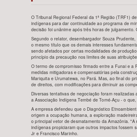
O Tribunal Regional Federal da 1ª Região (TRF1) d
indígenas para dar continuidade ao programa de mi
decisão foi unânime após três horas de julgamento. 
Área de Levantamento
Segundo o relator, desembargador Souza Prudente,
o mesmo título que os demais interesses fundamenta
sendo afetados por certas modalidades de produção e
princípio da precaução nos limites de suas atribuiç
O termo de compromisso firmado entre a Funai e a 
medidas mitigadoras e compensatórias pela constru
Mariquita e Urumatewa, no Pará. Mas, ao final do p
de direitos, com modificações para diminuir as com
Diversas tentativas de negociação foram realizadas
a Associação Indígena Tembé de Tomé-Açu - o que, 
A empresa defendeu que o Diagnóstico Etnoambienta
origem a ocupação humana, a exploração madeireira 
o principal vetor de desmatamento da Amazônia. "A
indígenas propiciaram que outros impactos fossem se
Jr e Francisco Marinho.