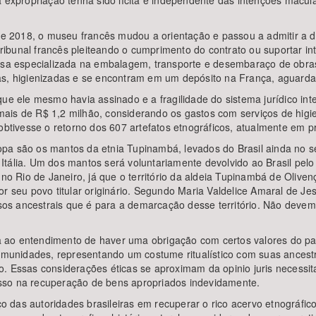
 a expropriação tenha sido lícita e independente das intenções mac
 2018, o museu francês mudou a orientação e passou a admitir a de
 tribunal francês pleiteando o cumprimento do contrato ou suportar i
presa especializada na embalagem, transporte e desembaraço de obr
as, higienizadas e se encontram em um depósito na França, aguarda
que ele mesmo havia assinado e a fragilidade do sistema jurídico int
os mais de R$ 1,2 milhão, considerando os gastos com serviços de hi
obtivesse o retorno dos 607 artefatos etnográficos, atualmente em pro
pa são os mantos da etnia Tupinambá, levados do Brasil ainda no sé
Itália. Um dos mantos será voluntariamente devolvido ao Brasil pe
no Rio de Janeiro, já que o território da aldeia Tupinambá de Olivença
or seu povo titular originário. Segundo Maria Valdelice Amaral de J
ossos ancestrais que é para a demarcação desse território. Não deve
o entendimento de haver uma obrigação com certos valores do patrimôn
omunidades, representando um costume ritualístico com suas ancestra
. Essas considerações éticas se aproximam da opinio juris necessita
sso na recuperação de bens apropriados indevidamente.
das autoridades brasileiras em recuperar o rico acervo etnográfico