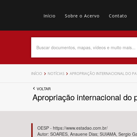
Pular
Main
para
o
Início
Sobre o Acervo
Contato
navigation
Menu
conteúdo
principal
secundário
Data do Documento
Até
INÍCIO
NOTÍCIAS
APROPRIAÇÃO INTERNACIONAL DO PAT
VOLTAR
Apropriação internacional do p
Povo Indígena
OESP - https://www.estadao.com.br/
Autor: SOARES, Anauene Dias; SUIAMA, Sergio G
Tema