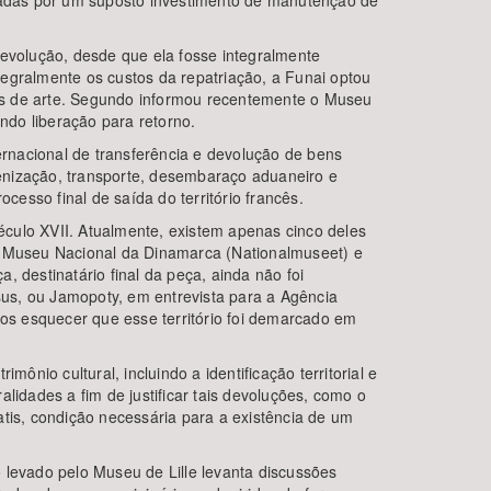
uladas por um suposto investimento de manutenção de
volução, desde que ela fosse integralmente
ntegralmente os custos da repatriação, a Funai optou
as de arte. Segundo informou recentemente o Museu
ndo liberação para retorno.
ernacional de transferência e devolução de bens
gienização, transporte, desembaraço aduaneiro e
cesso final de saída do território francês.
culo XVII. Atualmente, existem apenas cinco deles
lo Museu Nacional da Dinamarca (Nationalmuseet) e
, destinatário final da peça, ainda não foi
esus, ou Jamopoty, em entrevista para a Agência
mos esquecer que esse território foi demarcado em
io cultural, incluindo a identificação territorial e
lidades a fim de justificar tais devoluções, como o
tis, condição necessária para a existência de um
 levado pelo Museu de Lille levanta discussões