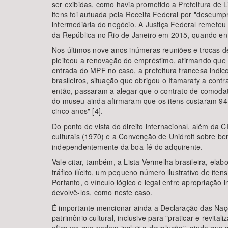
ser exibidas, como havia prometido a Prefeitura de 
itens foi autuada pela Receita Federal por "descump
intermediária do negócio. A Justiça Federal remeteu 
da República no Rio de Janeiro em 2015, quando então
Nos últimos nove anos inúmeras reuniões e trocas d
pleiteou a renovação do empréstimo, afirmando que "a
entrada do MPF no caso, a prefeitura francesa indic
brasileiros, situação que obrigou o Itamaraty a con
então, passaram a alegar que o contrato de comoda
do museu ainda afirmaram que os itens custaram 94 m
cinco anos" [4].
Do ponto de vista do direito internacional, além da
culturais (1970) e a Convenção de Unidroit sobre ben
independentemente da boa-fé do adquirente.
Vale citar, também, a Lista Vermelha brasileira, el
tráfico ilícito, um pequeno número ilustrativo de i
Portanto, o vínculo lógico e legal entre apropriação 
devolvê-los, como neste caso.
É importante mencionar ainda a Declaração das Naçõ
patrimônio cultural, inclusive para "praticar e revi