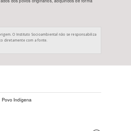
irados dos povos originários, adquiridos de forma
origem. O Instituto Socioambiental não se responsabiliza
ato diretamente com a fonte.
Povo Indígena