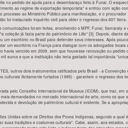
Lille no pedido de ajuda para o desembaraço feito à Funai. O esquec
rimento ao regime de exportação temporária" e entrou com ação cont
o processo ao Ministério Público para manifestação, e o procurador 
 foi instaurado inquérito civil para obter o regresso dos 607 itens.
e comunicações foram feitas, envolvendo o MPF, Funai, Itamaraty e 
 coleção já fazia parte do patrimônio de Lille" [3]. Depois, diante 
ou um escritório no Brasil para defender seus interesses. Após pouc
tratar um escritório na França para dialogar com os advogados locai
to havia vencido em 2009, sem que houvesse renovação ou pedido d
il euros e que a instituição não teria gastado tal importância "uni
 CITES, outros dois instrumentos ratificados pelo Brasil - a Convenç
s culturais ilicitamente furtados (1995) - garantem o regresso dos be
aborada pelo Conselho Internacional de Museus (ICOM), que traz, em 
tens mais demandados no mercado internacional de arte, como os que 
indevida e devolução de patrimônio cultural é evidente. Se a apropria
es Unidas sobre os Direitos dos Povos Indígenas, segundo a qual é 
talizar suas tradições e costumes culturais". Cabe, assim, aos esta