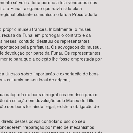
imento só veio à tona porque a loja vendedora dos
ra a Funai, alegando que havia sido ela a
regional oficiante comunicou o fato à Procuradoria
o próprio museu francês. Inicialmente, o museu
da recusa da Funai em prorrogar o contrato e da
os meses, contudo, destituiu os representantes
s apontados pela prefeitura. Os advogados do museu,
e devolução por parte da Funai. Os representantes
camente para que a coleção lhe fosse emprestada por
ão da Unesco sobre importação e exportação de bens
ns culturais ao seu local de origem,
sua categoria de bens etnográficos em risco para o
são da coleção em devolução pelo Museu de Lille.
ção dos bens for ainda ilegal, existe a obrigação de
direito destes povos controlar o uso do seu
dos, concederem "reparação por meio de mecanismos