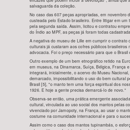
eficazes que podem incluir a devolução", ainda que
salvaguarda da coleção.
No caso das 607 peças apropriadas, em novembro de
custeada pelo Estado brasileiro. Entre litigar em um
pela segunda saída. Assim, licitou e contratou em
do Índio ao MPF, as peças já foram todas cadastrad
A negativa do museu de Lille em cumprir o contrato 
culturais já custaram aos cofres públicos brasileir
advocacia. Foi o preço necessário para que o Brasil 
Outro exemplo de um bem etnográfico retido na Euro
em museus, na Dinamarca, Suíça, Bélgica, França e 
integrará, inicialmente, o acervo do Museu Nacional, 
demarcado, impossibilitando o uso do bem cultural p
Brasil [5], "o manto tem uma força espiritual dos n
1926. E hoje a gente precisa demarcá-lo de novo."
Observa-se então, uma prática emergente associada a
cultural, vinculada ao uso social dos mantos pelas c
vivenciado por Jamopoty, na França, ao usar o manto
costume na comunidade internacional e para o suce
Assim como o caso dos mantos tupinambás, o esforço 