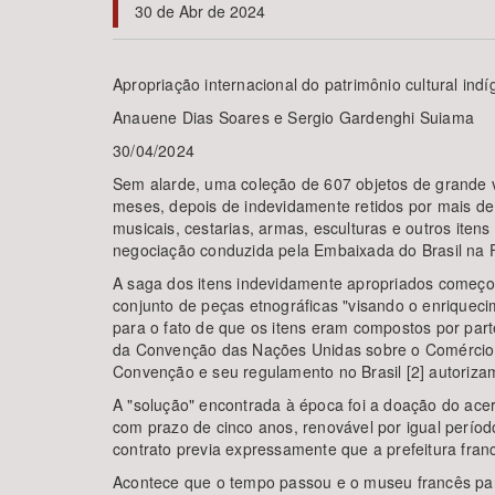
30 de Abr de 2024
Apropriação internacional do patrimônio cultural ind
Área de Levantamento
Anauene Dias Soares e Sergio Gardenghi Suiama
30/04/2024
Sem alarde, uma coleção de 607 objetos de grande val
meses, depois de indevidamente retidos por mais d
musicais, cestarias, armas, esculturas e outros iten
negociação conduzida pela Embaixada do Brasil na F
A saga dos itens indevidamente apropriados começo
conjunto de peças etnográficas "visando o enriquec
para o fato de que os itens eram compostos por parte
da Convenção das Nações Unidas sobre o Comércio I
Convenção e seu regulamento no Brasil [2] autorizam 
A "solução" encontrada à época foi a doação do ace
com prazo de cinco anos, renovável por igual período
contrato previa expressamente que a prefeitura fran
Acontece que o tempo passou e o museu francês par