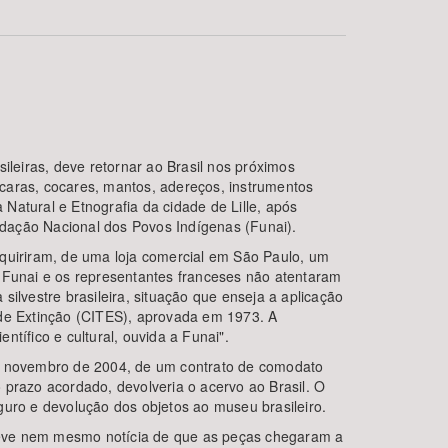
ileiras, deve retornar ao Brasil nos próximos
aras, cocares, mantos, adereços, instrumentos
 Natural e Etnografia da cidade de Lille, após
BUSCAR
dação Nacional dos Povos Indígenas (Funai).
uiriram, de uma loja comercial em São Paulo, um
à Funai e os representantes franceses não atentaram
ilvestre brasileira, situação que enseja a aplicação
de Extinção (CITES), aprovada em 1973. A
tífico e cultural, ouvida a Funai".
em novembro de 2004, de um contrato de comodato
o prazo acordado, devolveria o acervo ao Brasil. O
guro e devolução dos objetos ao museu brasileiro.
teve nem mesmo notícia de que as peças chegaram a