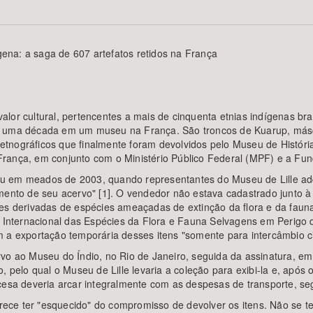
ígena: a saga de 607 artefatos retidos na França
Área Protegida
or cultural, pertencentes a mais de cinquenta etnias indígenas bras
e uma década em um museu na França. São troncos de Kuarup, másc
s etnográficos que finalmente foram devolvidos pelo Museu de História
rança, em conjunto com o Ministério Público Federal (MPF) e a Fun
u em meados de 2003, quando representantes do Museu de Lille adq
imento de seu acervo" [1]. O vendedor não estava cadastrado junto 
s derivadas de espécies ameaçadas de extinção da flora e da fauna s
nternacional das Espécies da Flora e Fauna Selvagens em Perigo 
a exportação temporária desses itens "somente para intercâmbio cien
rvo ao Museu do Índio, no Rio de Janeiro, seguida da assinatura, 
, pelo qual o Museu de Lille levaria a coleção para exibi-la e, após 
cesa deveria arcar integralmente com as despesas de transporte, se
ece ter "esquecido" do compromisso de devolver os itens. Não se 