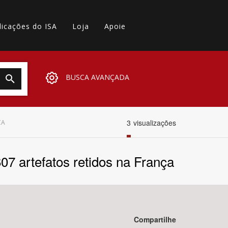
licações do ISA
Loja
Apoie
BUSCA AVANÇADA
3
visualizações
ÇA
607 artefatos retidos na França
Compartilhe