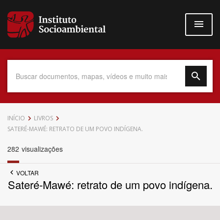
Pular
para
o
conteúdo
principal
Data do Documento
INÍCIO
LIVROS
SATERÉ-MAWÉ: RETRATO DE UM POVO INDÍGENA.
282
visualizações
Até
VOLTAR
Sateré-Mawé: retrato de um povo indígena.
Povo Indígena