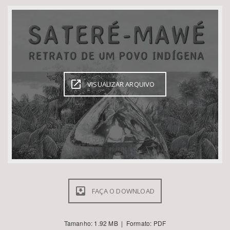
Bioma / Bacia
Tema
Subtema
VISUALIZAR ARQUIVO
Área de Levantamento
Área Protegida
BUSCAR
FAÇA O DOWNLOAD
Tamanho: 1.92 MB | Formato: PDF