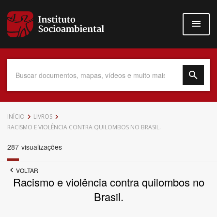
Pular
para
o
conteúdo
principal
Data do Documento
INÍCIO
LIVROS
RACISMO E VIOLÊNCIA CONTRA QUILOMBOS NO BRASIL.
287
visualizações
Até
VOLTAR
Racismo e violência contra quilombos no
Brasil.
Povo Indígena