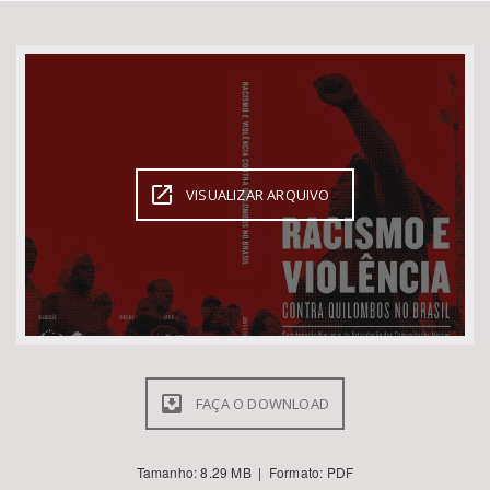
Bioma / Bacia
Tema
Subtema
VISUALIZAR ARQUIVO
Área de Levantamento
Área Protegida
BUSCAR
FAÇA O DOWNLOAD
Tamanho: 8.29 MB | Formato: PDF