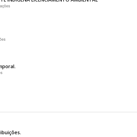
zações
.
ções
mporal.
es
ibuições.