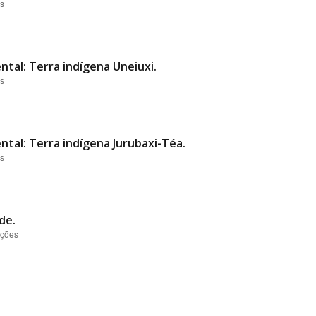
es
ntal: Terra indígena Uneiuxi.
es
ntal: Terra indígena Jurubaxi-Téa.
es
de.
ações