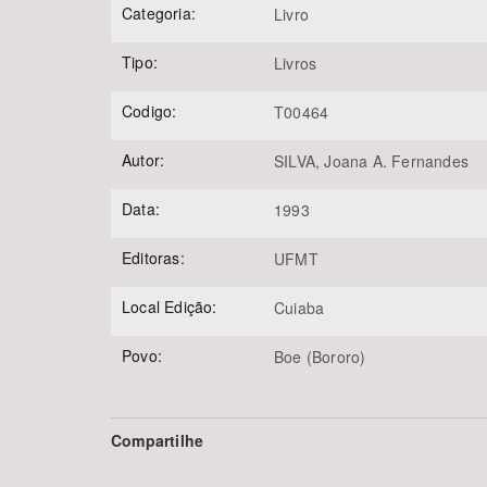
Categoria:
Livro
Tipo:
Livros
Área de Levantamento
Codigo:
T00464
Autor:
SILVA, Joana A. Fernandes
Data:
1993
Editoras:
UFMT
Local Edição:
Cuiaba
Povo:
Boe (Bororo)
Compartilhe