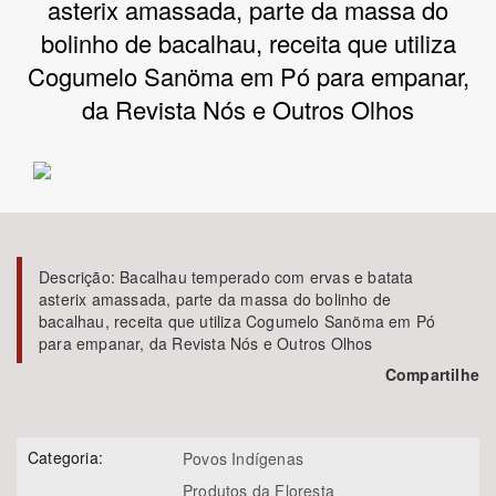
asterix amassada, parte da massa do
bolinho de bacalhau, receita que utiliza
Bioma / Bacia
Cogumelo Sanöma em Pó para empanar,
da Revista Nós e Outros Olhos
Tema
Subtema
Área de Levantamento
Descrição:
Bacalhau temperado com ervas e batata
Área Protegida
asterix amassada, parte da massa do bolinho de
bacalhau, receita que utiliza Cogumelo Sanöma em Pó
para empanar, da Revista Nós e Outros Olhos
BUSCAR
Compartilhe
Categoria:
Povos Indígenas
Produtos da Floresta