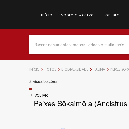
Pular
Main
para
o
Início
Sobre o Acervo
Contato
navigation
Menu
conteúdo
principal
secundário
Data do Documento
Até
INÍCIO
FOTOS
BIODIVERSIDADE
FAUNA
PEIXES SÖ
2
visualizações
VOLTAR
Povo Indígena
Peixes Sökaimö a (Ancistrus
Tema