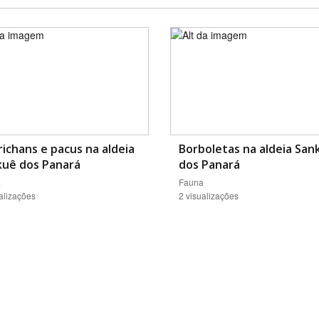
ichans e pacus na aldeia
Borboletas na aldeia San
kuê dos Panará
dos Panará
a
Fauna
alizações
2 visualizações