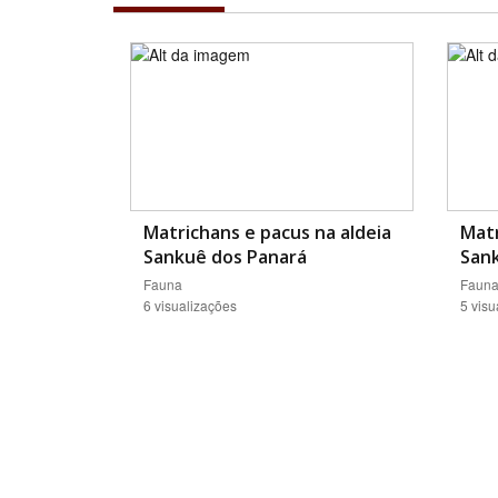
Matrichans e pacus na aldeia
Matr
Sankuê dos Panará
San
Fauna
Faun
6 visualizações
5 visu