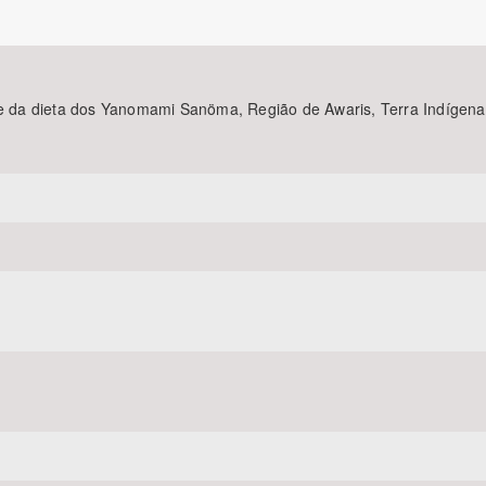
Área Protegida
rte da dieta dos Yanomami Sanöma, Região de Awaris, Terra Indíge
I