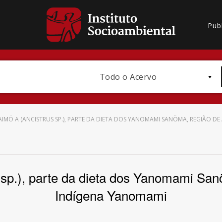
Pub
Todo o Acervo
KAIMÖ A (ANCISTRUS SP.), PARTE DA DIETA DOS YANOMAMI SANÖMA, REGIÃO D
Bioma / Bacia
 sp.), parte da dieta dos Yanomami San
Indígena Yanomami
Subtema