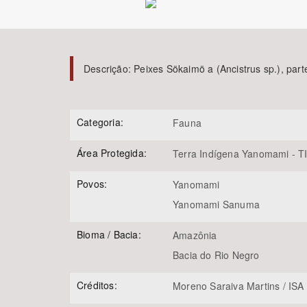
Área de Levantamento
Descrição:
Peixes Sökaimö a (Ancistrus sp.), pa
Categoria:
Fauna
Área Protegida:
Terra Indígena Yanomami - T
Povos:
Yanomami
Yanomami Sanuma
Bioma / Bacia:
Amazônia
Bacia do Rio Negro
Créditos:
Moreno Saraiva Martins / ISA