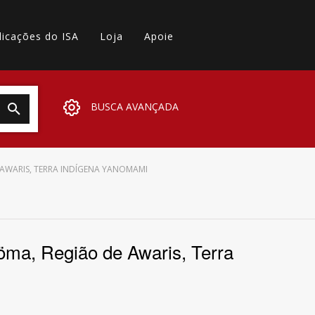
licações do ISA
Loja
Apoie
BUSCA AVANÇADA
E AWARIS, TERRA INDÍGENA YANOMAMI
öma, Região de Awaris, Terra