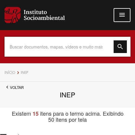
Pular
para
o
conteúdo
principal
Data do Documento
INÍCIO
INEP
VOLTAR
INEP
Até
Existem
itens para o termo acima. Exibindo
15
50 itens por tela
Povo Indígena