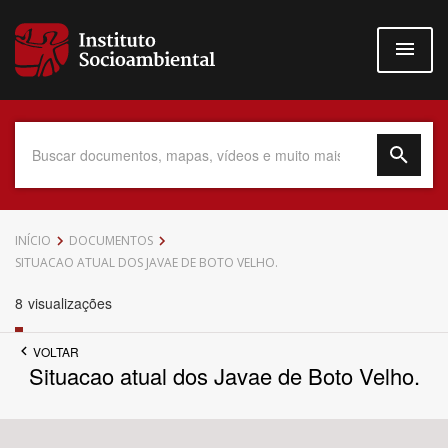
Pular
para
o
conteúdo
principal
Data do Documento
INÍCIO
DOCUMENTOS
SITUACAO ATUAL DOS JAVAE DE BOTO VELHO.
8
visualizações
Até
VOLTAR
Situacao atual dos Javae de Boto Velho.
Povo Indígena