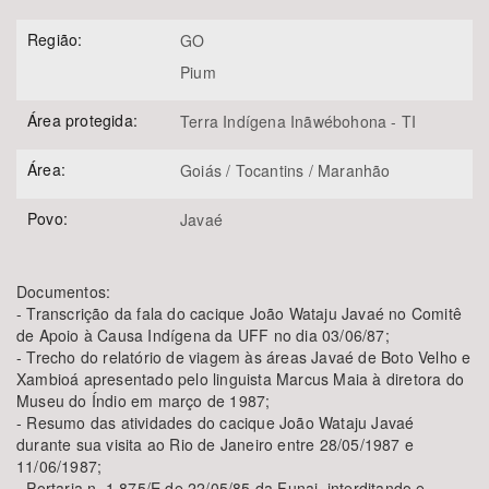
Região:
GO
Pium
Área protegida:
Terra Indígena Inãwébohona - TI
Área:
Goiás / Tocantins / Maranhão
Povo:
Javaé
Documentos:
- Transcrição da fala do cacique João Wataju Javaé no Comitê
de Apoio à Causa Indígena da UFF no dia 03/06/87;
- Trecho do relatório de viagem às áreas Javaé de Boto Velho e
Xambioá apresentado pelo linguista Marcus Maia à diretora do
Museu do Índio em março de 1987;
- Resumo das atividades do cacique João Wataju Javaé
durante sua visita ao Rio de Janeiro entre 28/05/1987 e
11/06/1987;
- Portaria n. 1.875/E de 22/05/85 da Funai, interditando e