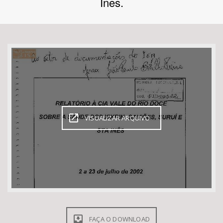
Ines.
Bioma / Bacia
Tema
Subtema
Área de Levantamento
VISUALIZAR ARQUIVO
Área Protegida
BUSCAR
FAÇA O DOWNLOAD