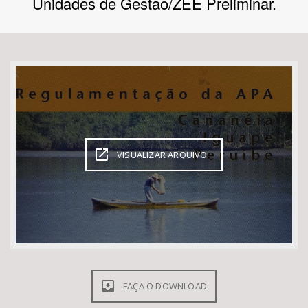
Unidades de Gestao/ZEE Preliminar.
Bioma / Bacia
Tema
Subtema
Área de Levantamento
VISUALIZAR ARQUIVO
Área Protegida
BUSCAR
FAÇA O DOWNLOAD