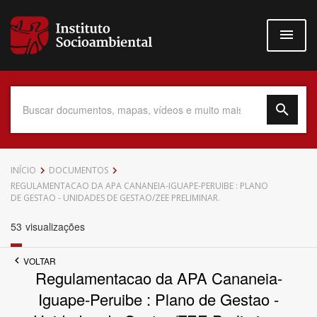
Pular
para
o
conteúdo
principal
Data do Documento
INÍCIO
DOCUMENTOS
REGULAMENTACAO DA APA CANANEIA-IGUAPE-PERUIBE : PLANO
DE GESTAO - UNIDADES DE GESTAO/ZEE PRELIMINAR.
53
visualizações
Até
VOLTAR
Regulamentacao da APA Cananeia-
Iguape-Peruibe : Plano de Gestao -
Povo Indígena