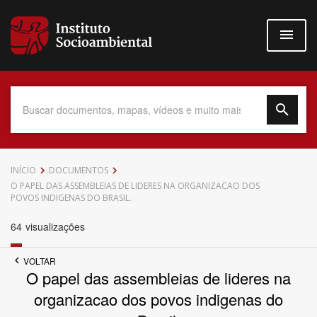
Pular
para
o
conteúdo
principal
Data do Documento
INÍCIO
DOCUMENTOS
O PAPEL DAS ASSEMBLEIAS DE LIDERES NA ORGANIZACAO DOS
POVOS INDIGENAS DO BRASIL.
64
visualizações
Até
VOLTAR
O papel das assembleias de lideres na
organizacao dos povos indigenas do
Povo Indígena