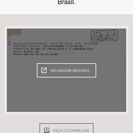
Brasil.
Bioma / Bacia
Tema
Subtema
Área de Levantamento
VISUALIZAR ARQUIVO
Área Protegida
BUSCAR
FAÇA O DOWNLOAD