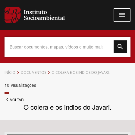
Pular
para
o
conteúdo
principal
Data do Documento
INÍCIO
DOCUMENTOS
O COLERA E OS INDIOS DO JAVARI.
10
visualizações
VOLTAR
Até
O colera e os indios do Javari.
Povo Indígena