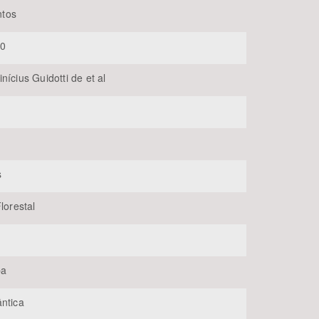
tos
40
nícius Guidotti de et al
BUSCAR
s
Florestal
ba
ântica