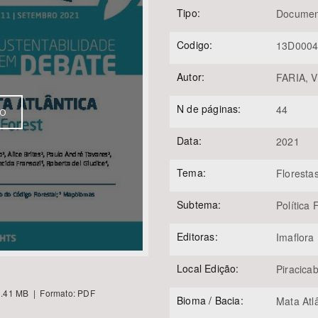
Tipo:
Documen
Codigo:
13D000
Área Protegida
Autor:
FARIA, Vi
N de páginas:
44
VO
Data:
2021
Tema:
Floresta
Subtema:
Política 
Editoras:
Imaflora
Local Edição:
Piracica
.41 MB | Formato: PDF
Bioma / Bacia:
Mata Atl