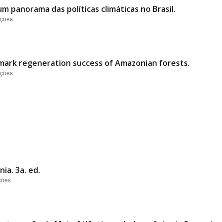
 um panorama das políticas climáticas no Brasil.
ações
hmark regeneration success of Amazonian forests.
ações
ia. 3a. ed.
ções