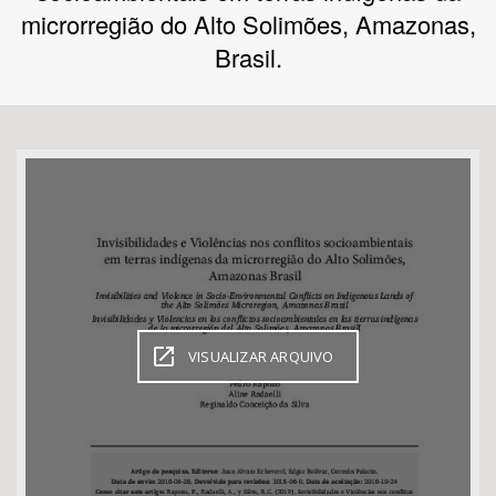
microrregião do Alto Solimões, Amazonas,
Bioma / Bacia
Brasil.
Tema
Subtema
Área de Levantamento
Área Protegida
VISUALIZAR ARQUIVO
BUSCAR