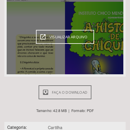
Bioma / Bacia
Tema
VISUALIZAR ARQUIVO
Subtema
Área de Levantamento
Área Protegida
FAÇA O DOWNLOAD
BUSCAR
Tamanho: 42.8 MB | Formato: PDF
Categoria:
Cartilha