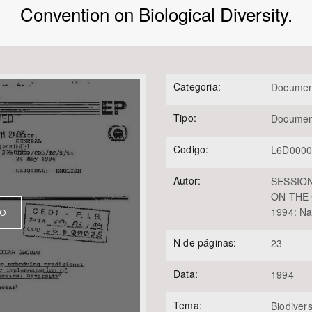
Convention on Biological Diversity.
Área Protegida
Categoria:
Documen
Tipo:
Documen
Codigo:
L6D000
Autor:
SESSIO
ON THE 
1994: Na
VO
N de páginas:
23
Data:
1994
Tema:
Biodiver