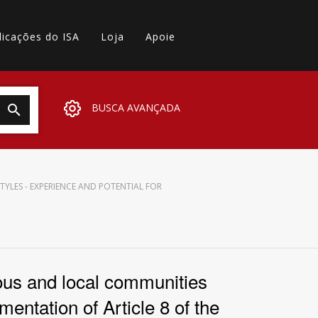
licações do ISA
Loja
Apoie
BUSCA AVANÇADA
TYLES - EXPERIENCE AND POTENTIAL FOR
enous and local communities
mentation of Article 8 of the