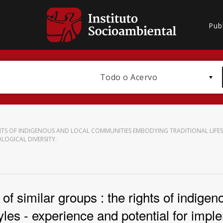
Pub
Todo o Acervo
GHTS OF INDIGENOUS AND LOCAL COMMUNITIES EMBODYING TRADITIONAL LIFES
LOGICAL DIVERSITY.
Bioma / Bacia
 of similar groups : the rights of indig
yles - experience and potential for imple
Subtema