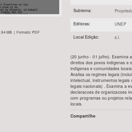
Subtema:
Propried
Editoras:
UNEP
.94 MB | Formato: PDF
Local Edição:
s.l.
(20 junho - 01 julho). Examina a
direitos dos povos indigenas e 
indigenas e comunidades locais 
Analisa os regimes legais (incl
intelectual, instrumentos legais
legais nacionais) . Examina a 
declaracoes de organizacoes in
com programas ou projetos rel
locais.
Compartilhe