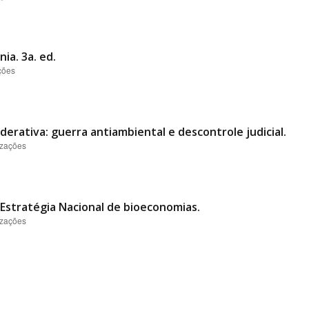
ia. 3a. ed.
ções
derativa: guerra antiambiental e descontrole judicial.
izações
Estratégia Nacional de bioeconomias.
izações