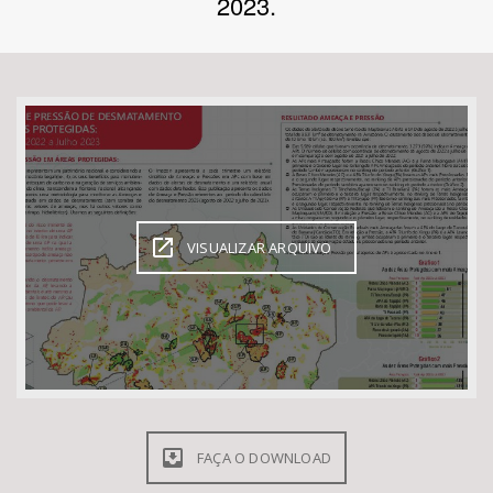
2023.
Bioma / Bacia
Tema
Subtema
Área de Levantamento
VISUALIZAR ARQUIVO
Área Protegida
BUSCAR
FAÇA O DOWNLOAD