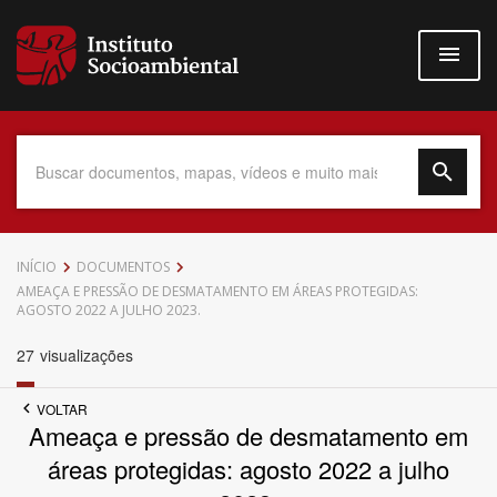
Pular
para
o
conteúdo
principal
Data do Documento
INÍCIO
DOCUMENTOS
AMEAÇA E PRESSÃO DE DESMATAMENTO EM ÁREAS PROTEGIDAS:
AGOSTO 2022 A JULHO 2023.
27
visualizações
Até
VOLTAR
Ameaça e pressão de desmatamento em
áreas protegidas: agosto 2022 a julho
Povo Indígena