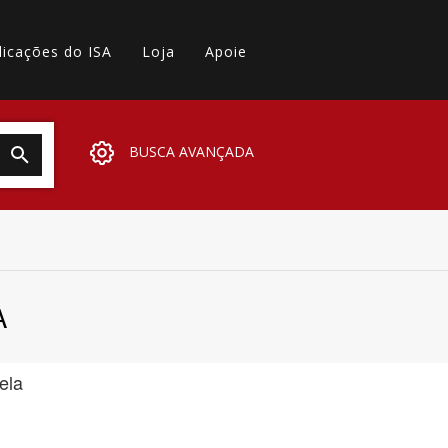
licações do ISA
Loja
Apoie
BUSCA AVANÇADA
A
ela