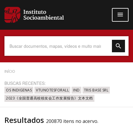
Pular
para
o
conteúdo
principal
Data do Documento
INÍCIO
BUSCAS RECENTES:
OS INDIGENAS
VTUNOTESFORALL
IND
TRIS BASE SRL
2023《全国普通高校校友会工作发展报告》文本文档
Até
Resultados
200870 itens no acervo.
Povo Indígena