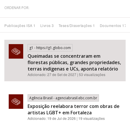
ORDENAR POR:
Bioma / Bacia
Publicações ISA 1
Livros 3
Teses/Dissertações 1
Documentos 170
Tema
Subtema
g1 - https://g1.globo.com
Queimadas se concentraram em
Área de Levantamento
florestas públicas, grandes propriedades,
terras indígenas e UCs, aponta relatório
Área Protegida
Adicionado: 27 de Set de 2027 | 53 visualizações
BUSCAR
Agência Brasil - agenciabrasil.ebc.com.br
Exposição reelabora terror com obras de
artistas LGBT+ em Fortaleza
Adicionado: 19 de Jul de 2026 | 19 visualizações