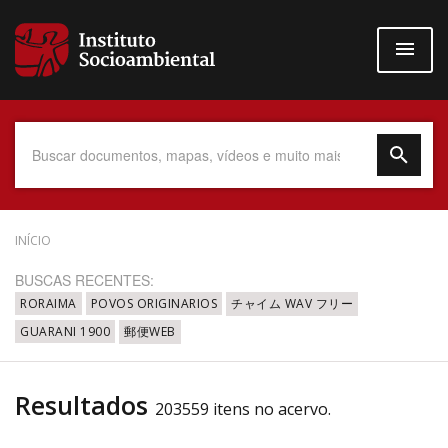
Pular
para
o
conteúdo
principal
Data do Documento
INÍCIO
BUSCAS RECENTES:
RORAIMA
POVOS ORIGINARIOS
チャイム WAV フリー
GUARANI 1900
郵便WEB
Até
Resultados
203559 itens no acervo.
Povo Indígena