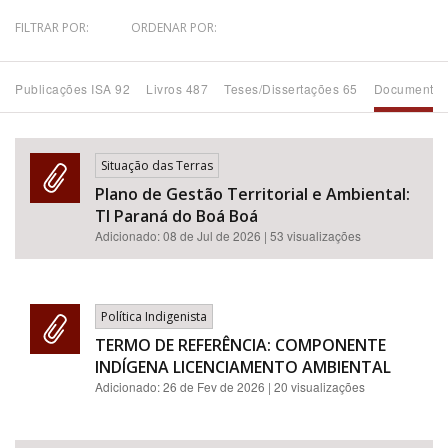
FILTRAR POR:
ORDENAR POR:
Bioma / Bacia
Publicações ISA 92
Livros 487
Teses/Dissertações 65
Documentos
Tema
Subtema
Situação das Terras
Plano de Gestão Territorial e Ambiental:
Área de Levantamento
TI Paraná do Boá Boá
Adicionado:
08 de Jul de 2026
| 53 visualizações
Área Protegida
Política Indigenista
BUSCAR
TERMO DE REFERÊNCIA: COMPONENTE
INDÍGENA LICENCIAMENTO AMBIENTAL
Adicionado:
26 de Fev de 2026
| 20 visualizações