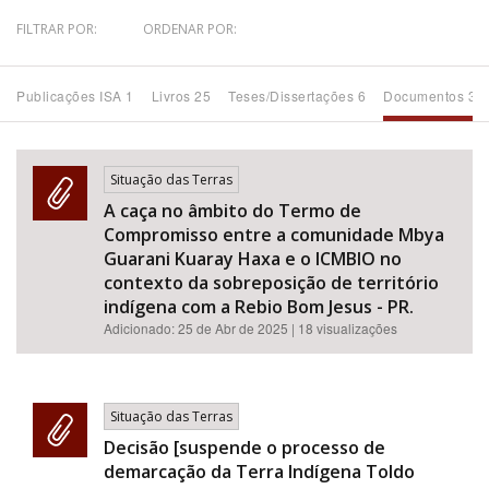
FILTRAR POR:
ORDENAR POR:
Bioma / Bacia
Publicações ISA 1
Livros 25
Teses/Dissertações 6
Documentos 34
Tema
Subtema
Situação das Terras
A caça no âmbito do Termo de
Área de Levantamento
Compromisso entre a comunidade Mbya
Guarani Kuaray Haxa e o ICMBIO no
Área Protegida
contexto da sobreposição de território
indígena com a Rebio Bom Jesus - PR.
Adicionado:
25 de Abr de 2025
| 18 visualizações
BUSCAR
Situação das Terras
Decisão [suspende o processo de
demarcação da Terra Indígena Toldo