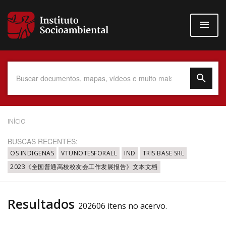
Pular
para
o
conteúdo
principal
Data do Documento
INÍCIO
BUSCAS RECENTES:
OS INDIGENAS
VTUNOTESFORALL
IND
TRIS BASE SRL
2023《全国普通高校校友会工作发展报告》文本文档
Até
Resultados
202606 itens no acervo.
Povo Indígena