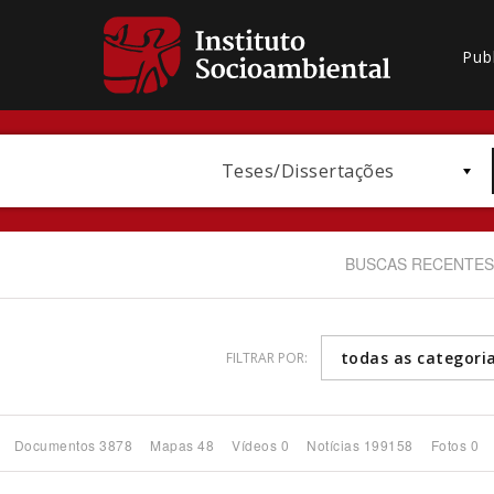
Pub
Teses/Dissertações
BUSCAS RECENTES
todas as categori
FILTRAR POR:
Bioma / Bacia
Documentos 3878
Mapas 48
Vídeos 0
Notícias 199158
Fotos 0
Subtema