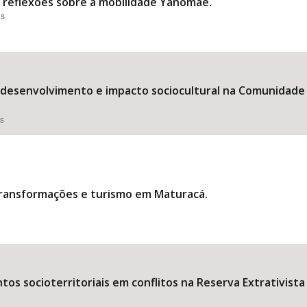
”: reflexões sobre a mobilidade Yanomae.
es
: desenvolvimento e impacto sociocultural na Comunidade
es
transformações e turismo em Maturacá.
os socioterritoriais em conflitos na Reserva Extrativist