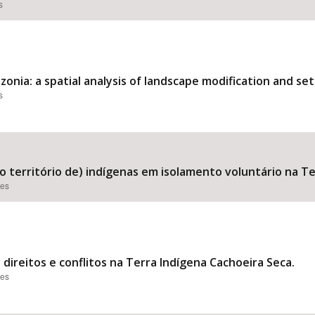
s
nia: a spatial analysis of landscape modification and set
s
o território de) indígenas em isolamento voluntário na T
ões
 direitos e conflitos na Terra Indígena Cachoeira Seca.
ões