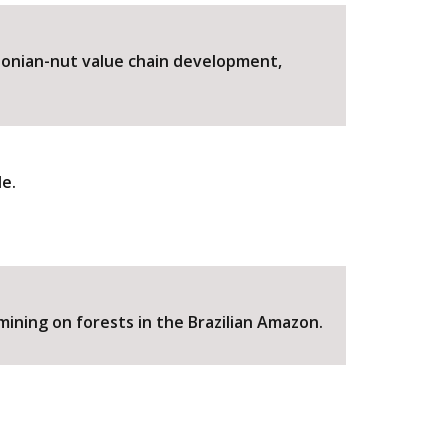
azonian-nut value chain development,
de.
BUSCAR
ining on forests in the Brazilian Amazon.