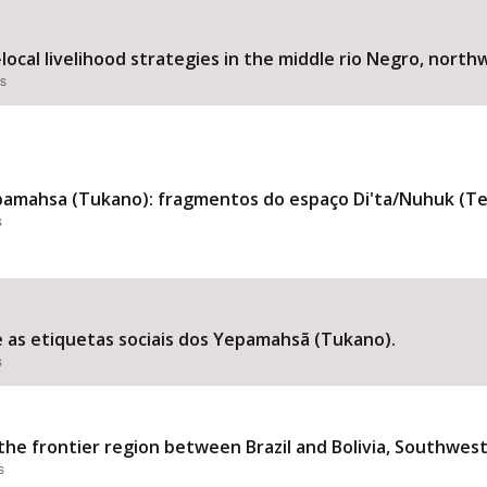
local livelihood strategies in the middle rio Negro, nort
es
amahsa (Tukano): fragmentos do espaço Di'ta/Nuhuk (Ter
s
e as etiquetas sociais dos Yepamahsã (Tukano).
s
the frontier region between Brazil and Bolivia, Southwe
s