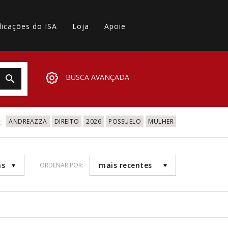
licações do ISA
Loja
Apoie
BUSCA AVANÇADA
:
ANDREAZZA
DIREITO
2026
POSSUELO
MULHER
as
mais recentes
ORDENAR POR: