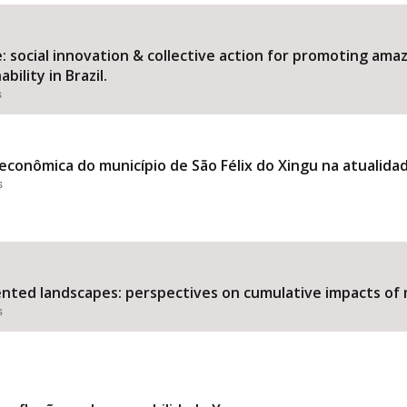
 social innovation & collective action for promoting am
ility in Brazil.
Área Protegida
s
econômica do município de São Félix do Xingu na atualida
s
nted landscapes: perspectives on cumulative impacts of m
s