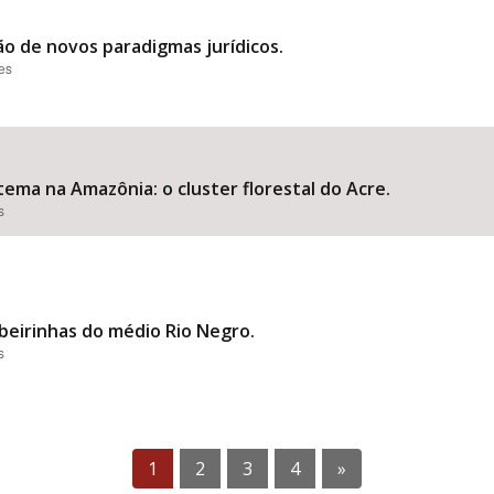
o de novos paradigmas jurídicos.
ões
ma na Amazônia: o cluster florestal do Acre.
s
beirinhas do médio Rio Negro.
s
1
2
3
4
»