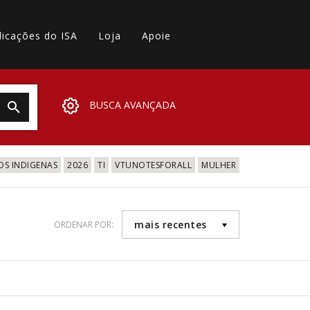
licações do ISA
Loja
Apoie
BUSCA AVANÇADA
OS INDIGENAS
2026
TI
VTUNOTESFORALL
MULHER
mais recentes
ORDENAR POR: