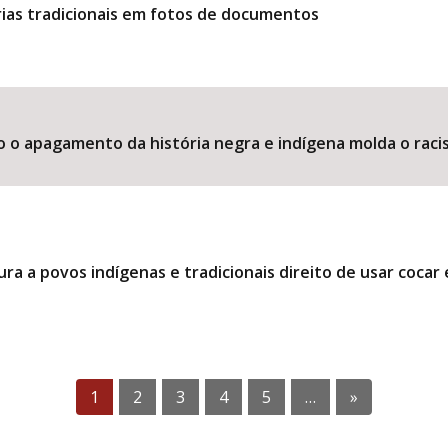
ias tradicionais em fotos de documentos
o o apagamento da história negra e indígena molda o raci
ra a povos indígenas e tradicionais direito de usar coca
1
2
3
4
5
…
»