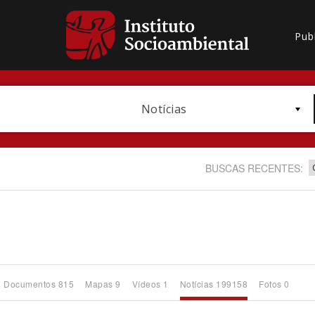
Pub
Notícias
BUSCAS RECENTES:
Bioma / Bacia
Documentos 815
Mapas 9
Vídeos 1
Notícias 199158
Fotos 0
Subtema